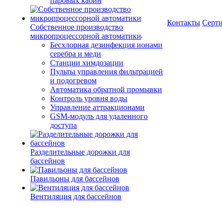
паровых кабин
Контакты
Серт
Собственное производство
микропроцессорной автоматики
Беcхлорная дезинфекция ионами
серебра и меди
Станции химдозации
Пульты управления фильтрацией
и подогревом
Автоматика обратной промывки
Контроль уровня воды
Управление аттракционами
GSM-модуль для удаленного
доступа
Разделительные дорожки для
бассейнов
Павильоны для бассейнов
Вентиляция для бассейнов