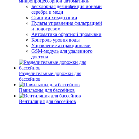
микропроцессорной автоматики
Беcхлорная дезинфекция ионами
серебра и меди
Станции химдозации
Пульты управления фильтрацией
и подогревом
Автоматика обратной промывки
Контроль уровня воды
Управление аттракционами
GSM-модуль для удаленного
доступа
Разделительные дорожки для
бассейнов
Павильоны для бассейнов
Вентиляция для бассейнов