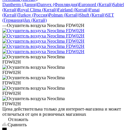
Dantherm (Дания)
Danvex (Финляндия)
Euronord (Китай)
Sabiel
(Китай)
Royal Clima (Китай)
Fairland (Китай)
Funai
(Китай)
Turkov (Россия)
Polman (Китай)
Shuft (Китай)
SET
(Германия)
Jax (Китай)
—
Осушитель воздуха Neoclima FDW02H
Цена действительна только для интернет-магазина и может
отличаться от цен в розничных магазинах
Отложить
Сравнить