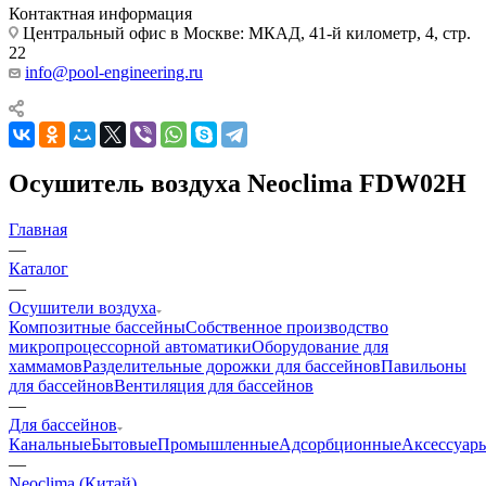
Контактная информация
Центральный офис в Москве: МКАД, 41-й километр, 4, стр.
22
info@pool-engineering.ru
Осушитель воздуха Neoclima FDW02H
Главная
—
Каталог
—
Осушители воздуха
Композитные бассейны
Собственное производство
микропроцессорной автоматики
Оборудование для
хаммамов
Разделительные дорожки для бассейнов
Павильоны
для бассейнов
Вентиляция для бассейнов
—
Для бассейнов
Канальные
Бытовые
Промышленные
Адсорбционные
Аксессуар
—
Neoclima (Китай)