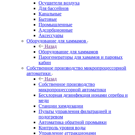
Осушители воздуха
Для бассейнов
Канальные
Бытовые
Промышленные
Адсорбционные
Аксессуары
Оборудование для хаммамов
Назад
Оборудование для хаммамов
Парогенераторы для хамамов и паровых
кабин
Собственное производство микропроцессорной
автоматики
Назад
Собственное производство
микропроцессорной автоматики
Беcхлорная дезинфекция ионами серебра и
меди
Станции химдозации
Пульты управления фильтрацией и
подогревом
Автоматика обратной промывки
Контроль уровня воды
Управление аттракционами