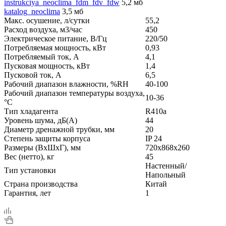
instrukciya_neoclima_fdm_fdv_fdw
5,2 мб
katalog_neoclima
3,5 мб
Макс. осушение, л/сутки
55,2
Расход воздуха, м3/час
450
Электрическое питание, В/Гц
220/50
Потребляемая мощность, кВт
0,93
Потребляемый ток, А
4,1
Пусковая мощность, кВт
1,4
Пусковой ток, А
6,5
Рабочий диапазон влажности, %RH
40-100
Рабочий диапазон температуры воздуха,
10-36
°С
Тип хладагента
R410a
Уровень шума, дБ(A)
44
Диаметр дренажной трубки, мм
20
Степень защиты корпуса
IP 24
Размеры (ВхШхГ), мм
720x868x260
Вес (нетто), кг
45
Настенный/
Тип установки
Напольный
Страна производства
Китай
Гарантия, лет
1