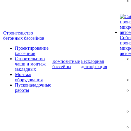
Строительство
Собс
бетонных бассейнов
прои
Проектирование
микр
бассейнов
авто
Строительство
Композитные
Бесхлорная
чаши и монтаж
бассейны
дезинфекция
закладных
Монтаж
оборудования
Пусконаладочные
работы