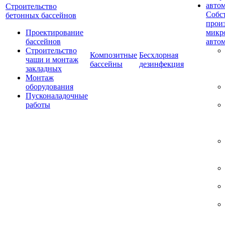
Строительство
Собс
бетонных бассейнов
прои
Проектирование
микр
бассейнов
авто
Строительство
Композитные
Бесхлорная
чаши и монтаж
бассейны
дезинфекция
закладных
Монтаж
оборудования
Пусконаладочные
работы