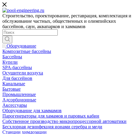
Строительство, проектирование, реставрация, комплектация и
обслуживание частных, общественных и олимпийских
бассейнов, саун, аквапарков и хаммамов
Оборудование
Композитные бассейны
Бассейны
Купели
SPA-бассейны
Осушители воздуха
Для бассейнов
Канальные
Бытовые
Промышленные
Адсорбционные
Аксессуары
Оборудование для хаммамов
Парогенераторы для хамамов и паровых кабин
Собственное производство микропроцессорной автоматики
Беcхлорная дезинфекция ионами серебра и меди
Станции химдозации