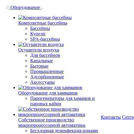
Оборудование
Композитные бассейны
Бассейны
Купели
SPA-бассейны
Осушители воздуха
Для бассейнов
Канальные
Бытовые
Промышленные
Адсорбционные
Аксессуары
Оборудование для хаммамов
Парогенераторы для хамамов и
паровых кабин
Контакты
Серт
Собственное производство
микропроцессорной автоматики
Беcхлорная дезинфекция ионами