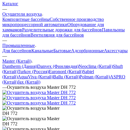
Каталог
—
Осушители воздуха
Композитные бассейны
Собственное производство
микропроцессорной автоматики
Оборудование для
хаммамов
Разделительные дорожки для бассейнов
Павильоны
для бассейнов
Вентиляция для бассейнов
—
Промышленные
Для бассейнов
Канальные
Бытовые
Адсорбционные
Аксессуары
—
Master (Китай)
Dantherm (Дания)
Danvex (Финляндия)
Neoclima (Китай)
Shuft
(Китай)
Turkov (Россия)
Euronord (Китай)
Sabiel
(Китай)
AquaViva (Китай)
Ballu (Китай)
Polman (Китай)
ASPRO
(Китай)
Jax (Китай)
—
Осушитель воздуха Master DH 772