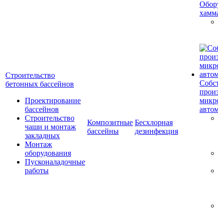
Обор
хамм
Строительство
Собс
бетонных бассейнов
прои
Проектирование
микр
бассейнов
авто
Строительство
Композитные
Бесхлорная
чаши и монтаж
бассейны
дезинфекция
закладных
Монтаж
оборудования
Пусконаладочные
работы