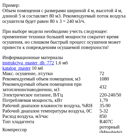
Пример:
Объем помещения с размерами шириной 4 м, высотой 4 м,
длиной 5 м составляет 80 м3. Рекомендуемый поток воздуха
осушителя будет равен 80 x 3 = 240 м3/ч.
При выборе модели необходимо учесть следующее:
применение техники большей мощности сократит время
осушения, но слишком быстрый процесс осушения может
привести к повреждениям осушаемой поверхности!
Информационные материалы
instrukciya_master_dh_772
1,6 мб
katalog_master
10 мб
Макс. осушение, л/сутки
72
Рекомендуемый объем помещения, м3
1080
Рекомендуемый объем помещения при
432
затоплении/наводнении, м3
Электрическое питание, В/Гц
220-240/50
Потребляемая мощность, кВт
1,79
Рабочий диапазон влажности воздуха, %RH
35-90
Рабочий диапазон температуры воздуха, 0С
5-32
Расход воздуха, м3/час
850
Тип хладагента
R407C
роторный
Компрессор
(Mitsubishi)