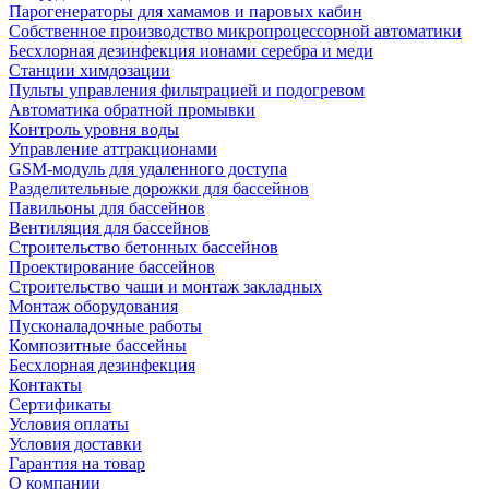
Парогенераторы для хамамов и паровых кабин
Собственное производство микропроцессорной автоматики
Беcхлорная дезинфекция ионами серебра и меди
Станции химдозации
Пульты управления фильтрацией и подогревом
Автоматика обратной промывки
Контроль уровня воды
Управление аттракционами
GSM-модуль для удаленного доступа
Разделительные дорожки для бассейнов
Павильоны для бассейнов
Вентиляция для бассейнов
Строительство бетонных бассейнов
Проектирование бассейнов
Строительство чаши и монтаж закладных
Монтаж оборудования
Пусконаладочные работы
Композитные бассейны
Бесхлорная дезинфекция
Контакты
Сертификаты
Условия оплаты
Условия доставки
Гарантия на товар
О компании