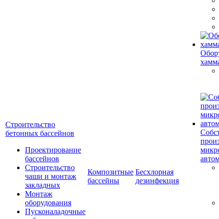
Обор
хамм
Строительство
Собс
бетонных бассейнов
прои
Проектирование
микр
бассейнов
авто
Строительство
Композитные
Бесхлорная
чаши и монтаж
бассейны
дезинфекция
закладных
Монтаж
оборудования
Пусконаладочные