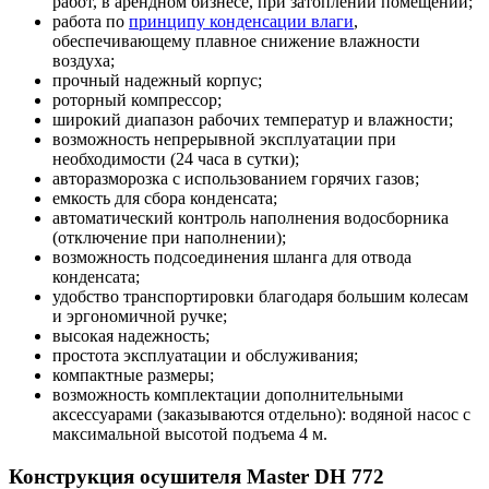
работ, в арендном бизнесе, при затоплении помещений;
работа по
принципу конденсации влаги
,
обеспечивающему плавное снижение влажности
воздуха;
прочный надежный корпус;
роторный компрессор;
широкий диапазон рабочих температур и влажности;
возможность непрерывной эксплуатации при
необходимости (24 часа в сутки);
авторазморозка с использованием горячих газов;
емкость для сбора конденсата;
автоматический контроль наполнения водосборника
(отключение при наполнении);
возможность подсоединения шланга для отвода
конденсата;
удобство транспортировки благодаря большим колесам
и эргономичной ручке;
высокая надежность;
простота эксплуатации и обслуживания;
компактные размеры;
возможность комплектации дополнительными
аксессуарами (заказываются отдельно): водяной насос с
максимальной высотой подъема 4 м.
Конструкция осушителя Master DH 772