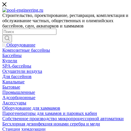
Строительство, проектирование, реставрация, комплектация и
обслуживание частных, общественных и олимпийских
бассейнов, саун, аквапарков и хаммамов
Оборудование
Композитные бассейны
Бассейны
Купели
SPA-бассейны
Осушители воздуха
Для бассейнов
Канальные
Бытовые
Промышленные
Адсорбционные
Аксессуары
Оборудование для хаммамов
Парогенераторы для хамамов и паровых кабин
Собственное производство микропроцессорной автоматики
Беcхлорная дезинфекция ионами серебра и меди
Станции химдозации