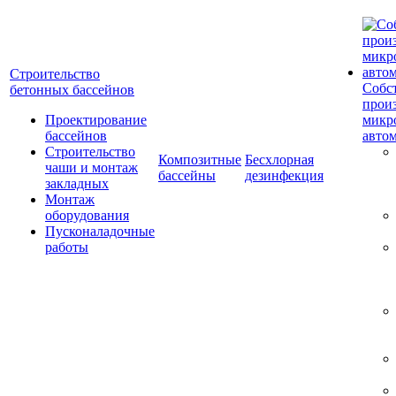
Строительство
Собс
бетонных бассейнов
прои
Проектирование
микр
бассейнов
авто
Строительство
Композитные
Бесхлорная
чаши и монтаж
бассейны
дезинфекция
закладных
Монтаж
оборудования
Пусконаладочные
работы