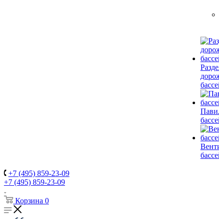
Разд
доро
басс
Пави
басс
Вент
басс
+7 (495) 859-23-09
+7 (495) 859-23-09
Корзина
0