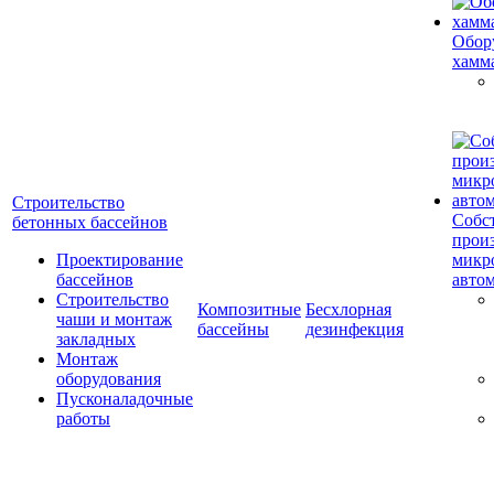
Обор
хамм
Строительство
Собс
бетонных бассейнов
прои
Проектирование
микр
бассейнов
авто
Строительство
Композитные
Бесхлорная
чаши и монтаж
бассейны
дезинфекция
закладных
Монтаж
оборудования
Пусконаладочные
работы