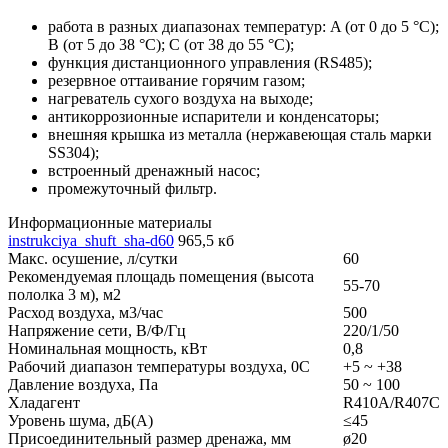
работа в разных диапазонах температур: A (от 0 до 5 °C);
В (от 5 до 38 °C); С (от 38 до 55 °C);
функция дистанционного управления (RS485);
резервное оттаивание горячим газом;
нагреватель сухого воздуха на выходе;
антикоррозионные испарители и конденсаторы;
внешняя крышка из металла (нержавеющая сталь марки
SS304);
встроенный дренажный насос;
промежуточный фильтр.
Информационные материалы
instrukciya_shuft_sha-d60
965,5 кб
Макс. осушение, л/сутки
60
Рекомендуемая площадь помещения (высота
55-70
пололка 3 м), м2
Расход воздуха, м3/час
500
Напряжение сети, В/Ф/Гц
220/1/50
Номинальная мощность, кВт
0,8
Рабочий диапазон температуры воздуха, 0С
+5 ~ +38
Давление воздуха, Па
50 ~ 100
Хладагент
R410A/R407C
Уровень шума, дБ(A)
≤45
Присоединительный размер дренажа, мм
ø20