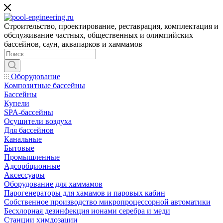
Строительство, проектирование, реставрация, комплектация и
обслуживание частных, общественных и олимпийских
бассейнов, саун, аквапарков и хаммамов
Оборудование
Композитные бассейны
Бассейны
Купели
SPA-бассейны
Осушители воздуха
Для бассейнов
Канальные
Бытовые
Промышленные
Адсорбционные
Аксессуары
Оборудование для хаммамов
Парогенераторы для хамамов и паровых кабин
Собственное производство микропроцессорной автоматики
Беcхлорная дезинфекция ионами серебра и меди
Станции химдозации