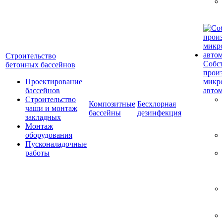
Строительство
Собс
бетонных бассейнов
прои
Проектирование
микр
бассейнов
авто
Строительство
Композитные
Бесхлорная
чаши и монтаж
бассейны
дезинфекция
закладных
Монтаж
оборудования
Пусконаладочные
работы