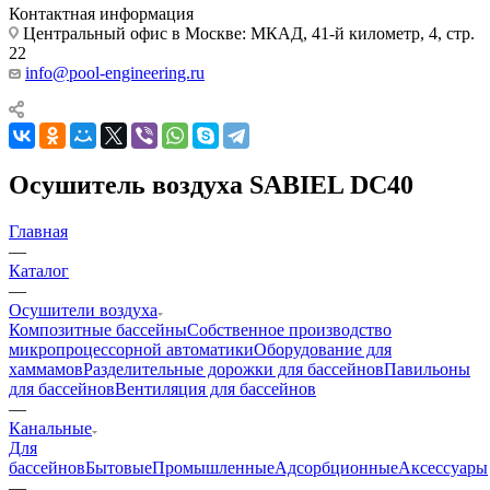
Контактная информация
Центральный офис в Москве: МКАД, 41-й километр, 4, стр.
22
info@pool-engineering.ru
Осушитель воздуха SABIEL DC40
Главная
—
Каталог
—
Осушители воздуха
Композитные бассейны
Собственное производство
микропроцессорной автоматики
Оборудование для
хаммамов
Разделительные дорожки для бассейнов
Павильоны
для бассейнов
Вентиляция для бассейнов
—
Канальные
Для
бассейнов
Бытовые
Промышленные
Адсорбционные
Аксессуары
—