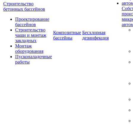
Строительство
Собс
бетонных бассейнов
прои
Проектирование
микр
бассейнов
авто
Строительство
Композитные
Бесхлорная
чаши и монтаж
бассейны
дезинфекция
закладных
Монтаж
оборудования
Пусконаладочные
работы