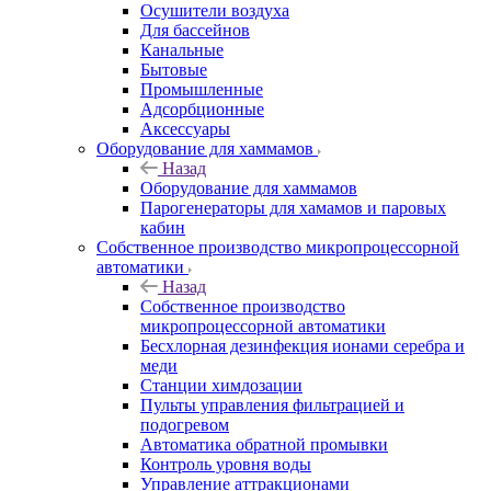
Осушители воздуха
Для бассейнов
Канальные
Бытовые
Промышленные
Адсорбционные
Аксессуары
Оборудование для хаммамов
Назад
Оборудование для хаммамов
Парогенераторы для хамамов и паровых
кабин
Собственное производство микропроцессорной
автоматики
Назад
Собственное производство
микропроцессорной автоматики
Беcхлорная дезинфекция ионами серебра и
меди
Станции химдозации
Пульты управления фильтрацией и
подогревом
Автоматика обратной промывки
Контроль уровня воды
Управление аттракционами