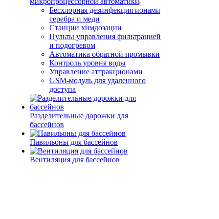
микропроцессорной автоматики
Беcхлорная дезинфекция ионами
серебра и меди
Станции химдозации
Пульты управления фильтрацией
и подогревом
Автоматика обратной промывки
Контроль уровня воды
Управление аттракционами
GSM-модуль для удаленного
доступа
Разделительные дорожки для
бассейнов
Павильоны для бассейнов
Вентиляция для бассейнов