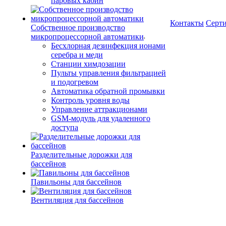
паровых кабин
Контакты
Серт
Собственное производство
микропроцессорной автоматики
Беcхлорная дезинфекция ионами
серебра и меди
Станции химдозации
Пульты управления фильтрацией
и подогревом
Автоматика обратной промывки
Контроль уровня воды
Управление аттракционами
GSM-модуль для удаленного
доступа
Разделительные дорожки для
бассейнов
Павильоны для бассейнов
Вентиляция для бассейнов