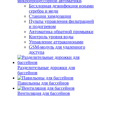
микропроцессорной автоматики
Беcхлорная дезинфекция ионами
серебра и меди
Станции химдозации
Пульты управления фильтрацией
и подогревом
Автоматика обратной промывки
Контроль уровня воды
Управление аттракционами
GSM-модуль для удаленного
доступа
Разделительные дорожки для
бассейнов
Павильоны для бассейнов
Вентиляция для бассейнов