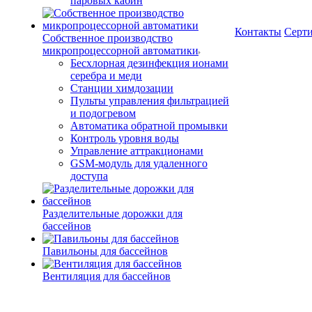
паровых кабин
Контакты
Серт
Собственное производство
микропроцессорной автоматики
Беcхлорная дезинфекция ионами
серебра и меди
Станции химдозации
Пульты управления фильтрацией
и подогревом
Автоматика обратной промывки
Контроль уровня воды
Управление аттракционами
GSM-модуль для удаленного
доступа
Разделительные дорожки для
бассейнов
Павильоны для бассейнов
Вентиляция для бассейнов