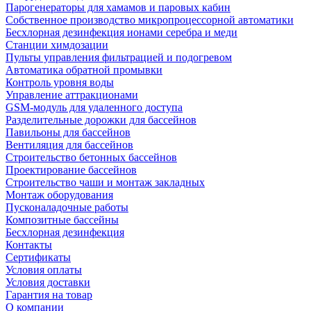
Парогенераторы для хамамов и паровых кабин
Собственное производство микропроцессорной автоматики
Беcхлорная дезинфекция ионами серебра и меди
Станции химдозации
Пульты управления фильтрацией и подогревом
Автоматика обратной промывки
Контроль уровня воды
Управление аттракционами
GSM-модуль для удаленного доступа
Разделительные дорожки для бассейнов
Павильоны для бассейнов
Вентиляция для бассейнов
Строительство бетонных бассейнов
Проектирование бассейнов
Строительство чаши и монтаж закладных
Монтаж оборудования
Пусконаладочные работы
Композитные бассейны
Бесхлорная дезинфекция
Контакты
Сертификаты
Условия оплаты
Условия доставки
Гарантия на товар
О компании