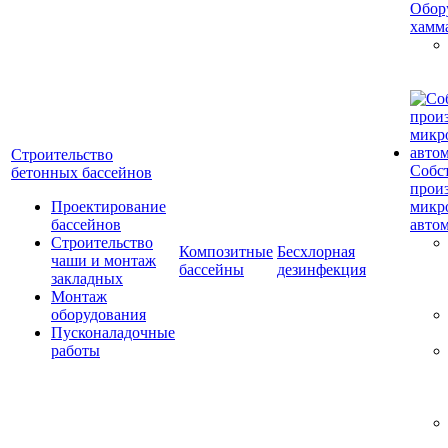
Обор
хамм
Строительство
Собс
бетонных бассейнов
прои
Проектирование
микр
бассейнов
авто
Строительство
Композитные
Бесхлорная
чаши и монтаж
бассейны
дезинфекция
закладных
Монтаж
оборудования
Пусконаладочные
работы