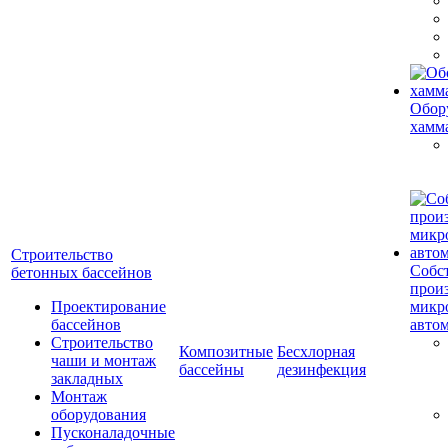
Обор
хамм
Строительство
Собс
бетонных бассейнов
прои
Проектирование
микр
бассейнов
авто
Строительство
Композитные
Бесхлорная
чаши и монтаж
бассейны
дезинфекция
закладных
Монтаж
оборудования
Пусконаладочные