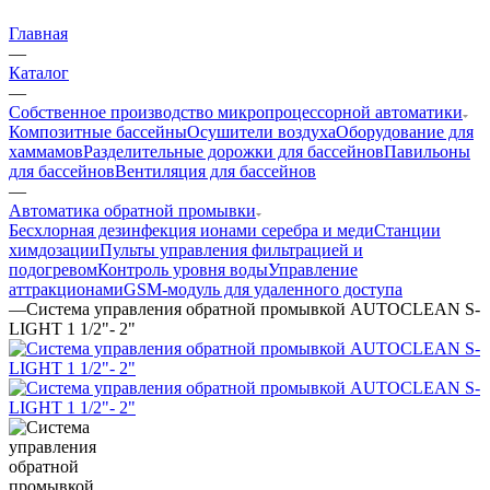
Главная
—
Каталог
—
Собственное производство микропроцессорной автоматики
Композитные бассейны
Осушители воздуха
Оборудование для
хаммамов
Разделительные дорожки для бассейнов
Павильоны
для бассейнов
Вентиляция для бассейнов
—
Автоматика обратной промывки
Беcхлорная дезинфекция ионами серебра и меди
Станции
химдозации
Пульты управления фильтрацией и
подогревом
Контроль уровня воды
Управление
аттракционами
GSM-модуль для удаленного доступа
—
Система управления обратной промывкой AUTOCLEAN S-
LIGHT 1 1/2"- 2"