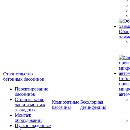
Обор
хамм
Строительство
Собс
бетонных бассейнов
прои
Проектирование
микр
бассейнов
авто
Строительство
Композитные
Бесхлорная
чаши и монтаж
бассейны
дезинфекция
закладных
Монтаж
оборудования
Пусконаладочные