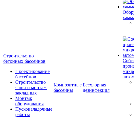
Обор
хамм
Строительство
Собс
бетонных бассейнов
прои
Проектирование
микр
бассейнов
авто
Строительство
Композитные
Бесхлорная
чаши и монтаж
бассейны
дезинфекция
закладных
Монтаж
оборудования
Пусконаладочные
работы