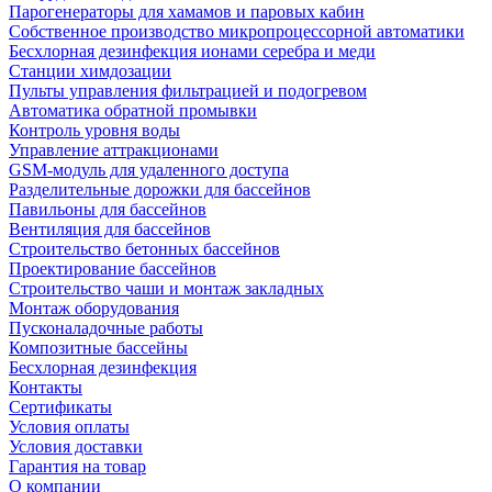
Парогенераторы для хамамов и паровых кабин
Собственное производство микропроцессорной автоматики
Беcхлорная дезинфекция ионами серебра и меди
Станции химдозации
Пульты управления фильтрацией и подогревом
Автоматика обратной промывки
Контроль уровня воды
Управление аттракционами
GSM-модуль для удаленного доступа
Разделительные дорожки для бассейнов
Павильоны для бассейнов
Вентиляция для бассейнов
Строительство бетонных бассейнов
Проектирование бассейнов
Строительство чаши и монтаж закладных
Монтаж оборудования
Пусконаладочные работы
Композитные бассейны
Бесхлорная дезинфекция
Контакты
Сертификаты
Условия оплаты
Условия доставки
Гарантия на товар
О компании