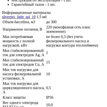
Инструкция по эксплуатации - 1 шт.
Гарантийный талон - 1 шт.
Информационные материалы
silverpro_light_spl_10
1,5 мб
Объем бассейна, м3
до 300
220 (монофазная сеть плюс
Напряжение питания, В
заземление)
Max потребляемая
не более 0,3 (без учета
мощность с полной
фильтровального насоса и
нагрузкой, кВт
нагрузки контура теплообмена)
Max стабилизированный
1
ток для электродов Ag, А
Max стабилизированный
15
ток для электродов Cu, А
Max ток нагрузки для
насоса фильтровальной
10
установки, А
Max ток нагрузки для
циркуляционного насоса,
0,5
А
Класс защиты
IP56
Вес одного электрода
10,0
MAXI Cu, кг