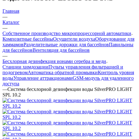
Главная
—
Каталог
—
Собственное производство микропроцессорной автоматики
Композитные бассейны
Осушители воздуха
Оборудование для
хаммамов
Разделительные дорожки для бассейнов
Павильоны
для бассейнов
Вентиляция для бассейнов
—
Беcхлорная дезинфекция ионами серебра и меди
Станции химдозации
Пульты управления фильтрацией и
подогревом
Автоматика обратной промывки
Контроль уровня
воды
Управление аттракционами
GSM-модуль для удаленного
доступа
—
Система бесхлорной дезинфекции воды SilverPRO LIGHT
SPL 10.2