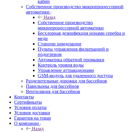
кабин
Собственное производство микропроцессорной
автоматики
Назад
Собственное производство
микропроцессорной автоматики
Беcхлорная дезинфекция ионами серебра и
меди
Станции химдозации
Пульты управления фильтрацией и
подогревом
Автоматика обратной промывки
Контроль уровня воды
Управление аттракционами
GSM-модуль для удаленного доступа
Разделительные дорожки для бассейнов
Павильоны для бассейнов
Вентиляция для бассейнов
Контакты
Сертификаты
Условия оплаты
Условия доставки
Гарантия на товар
О компании
Назад