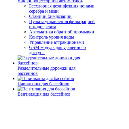
микропроцессорной автоматики
Беcхлорная дезинфекция ионами
серебра и меди
Станции химдозации
Пульты управления фильтрацией
и подогревом
Автоматика обратной промывки
Контроль уровня воды
Управление аттракционами
GSM-модуль для удаленного
доступа
Разделительные дорожки для
бассейнов
Павильоны для бассейнов
Вентиляция для бассейнов