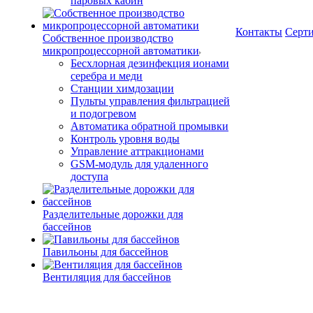
паровых кабин
Контакты
Серт
Собственное производство
микропроцессорной автоматики
Беcхлорная дезинфекция ионами
серебра и меди
Станции химдозации
Пульты управления фильтрацией
и подогревом
Автоматика обратной промывки
Контроль уровня воды
Управление аттракционами
GSM-модуль для удаленного
доступа
Разделительные дорожки для
бассейнов
Павильоны для бассейнов
Вентиляция для бассейнов