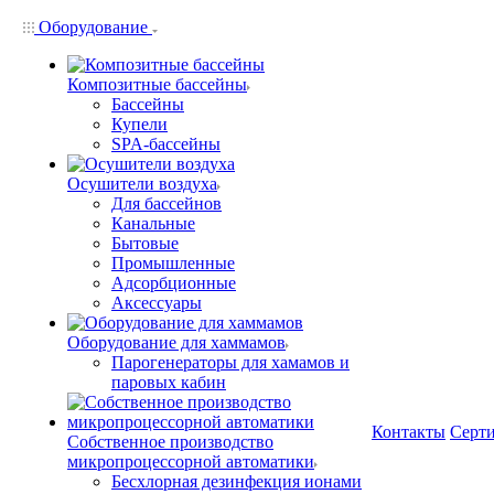
Оборудование
Композитные бассейны
Бассейны
Купели
SPA-бассейны
Осушители воздуха
Для бассейнов
Канальные
Бытовые
Промышленные
Адсорбционные
Аксессуары
Оборудование для хаммамов
Парогенераторы для хамамов и
паровых кабин
Контакты
Серт
Собственное производство
микропроцессорной автоматики
Беcхлорная дезинфекция ионами