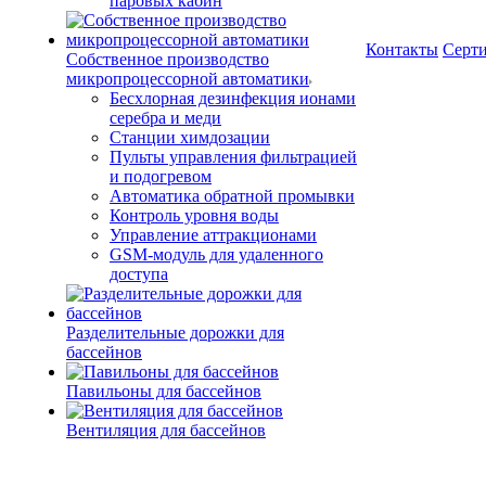
паровых кабин
Контакты
Серт
Собственное производство
микропроцессорной автоматики
Беcхлорная дезинфекция ионами
серебра и меди
Станции химдозации
Пульты управления фильтрацией
и подогревом
Автоматика обратной промывки
Контроль уровня воды
Управление аттракционами
GSM-модуль для удаленного
доступа
Разделительные дорожки для
бассейнов
Павильоны для бассейнов
Вентиляция для бассейнов