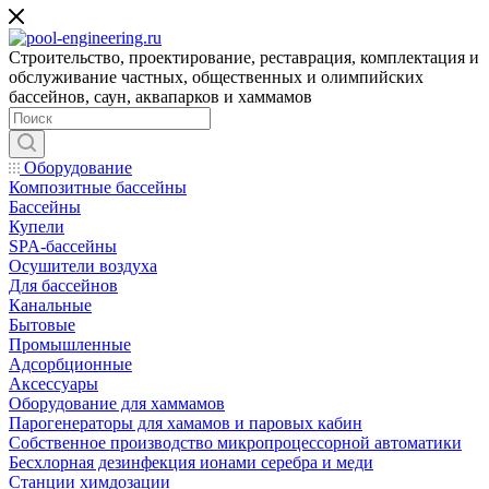
Строительство, проектирование, реставрация, комплектация и
обслуживание частных, общественных и олимпийских
бассейнов, саун, аквапарков и хаммамов
Оборудование
Композитные бассейны
Бассейны
Купели
SPA-бассейны
Осушители воздуха
Для бассейнов
Канальные
Бытовые
Промышленные
Адсорбционные
Аксессуары
Оборудование для хаммамов
Парогенераторы для хамамов и паровых кабин
Собственное производство микропроцессорной автоматики
Беcхлорная дезинфекция ионами серебра и меди
Станции химдозации