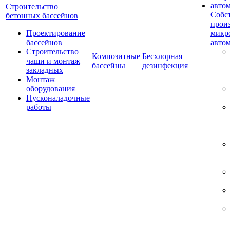
Строительство
Собс
бетонных бассейнов
прои
Проектирование
микр
бассейнов
авто
Строительство
Композитные
Бесхлорная
чаши и монтаж
бассейны
дезинфекция
закладных
Монтаж
оборудования
Пусконаладочные
работы