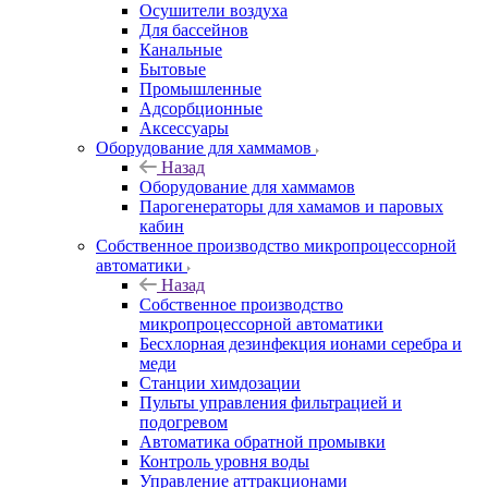
Осушители воздуха
Для бассейнов
Канальные
Бытовые
Промышленные
Адсорбционные
Аксессуары
Оборудование для хаммамов
Назад
Оборудование для хаммамов
Парогенераторы для хамамов и паровых
кабин
Собственное производство микропроцессорной
автоматики
Назад
Собственное производство
микропроцессорной автоматики
Беcхлорная дезинфекция ионами серебра и
меди
Станции химдозации
Пульты управления фильтрацией и
подогревом
Автоматика обратной промывки
Контроль уровня воды
Управление аттракционами