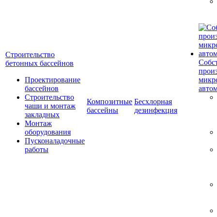
Строительство
Собс
бетонных бассейнов
прои
Проектирование
микр
бассейнов
авто
Строительство
Композитные
Бесхлорная
чаши и монтаж
бассейны
дезинфекция
закладных
Монтаж
оборудования
Пусконаладочные
работы