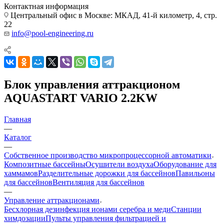
Контактная информация
Центральный офис в Москве: МКАД, 41-й километр, 4, стр.
22
info@pool-engineering.ru
Блок управления аттракционом
AQUASTART VARIO 2.2KW
Главная
—
Каталог
—
Собственное производство микропроцессорной автоматики
Композитные бассейны
Осушители воздуха
Оборудование для
хаммамов
Разделительные дорожки для бассейнов
Павильоны
для бассейнов
Вентиляция для бассейнов
—
Управление аттракционами
Беcхлорная дезинфекция ионами серебра и меди
Станции
химдозации
Пульты управления фильтрацией и