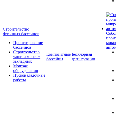
Строительство
Собс
бетонных бассейнов
прои
Проектирование
микр
бассейнов
авто
Строительство
Композитные
Бесхлорная
чаши и монтаж
бассейны
дезинфекция
закладных
Монтаж
оборудования
Пусконаладочные
работы