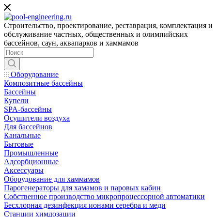
Строительство, проектирование, реставрация, комплектация и
обслуживание частных, общественных и олимпийских
бассейнов, саун, аквапарков и хаммамов
Оборудование
Композитные бассейны
Бассейны
Купели
SPA-бассейны
Осушители воздуха
Для бассейнов
Канальные
Бытовые
Промышленные
Адсорбционные
Аксессуары
Оборудование для хаммамов
Парогенераторы для хамамов и паровых кабин
Собственное производство микропроцессорной автоматики
Беcхлорная дезинфекция ионами серебра и меди
Станции химдозации