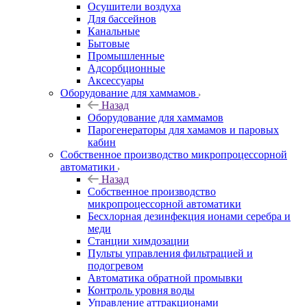
Осушители воздуха
Для бассейнов
Канальные
Бытовые
Промышленные
Адсорбционные
Аксессуары
Оборудование для хаммамов
Назад
Оборудование для хаммамов
Парогенераторы для хамамов и паровых
кабин
Собственное производство микропроцессорной
автоматики
Назад
Собственное производство
микропроцессорной автоматики
Беcхлорная дезинфекция ионами серебра и
меди
Станции химдозации
Пульты управления фильтрацией и
подогревом
Автоматика обратной промывки
Контроль уровня воды
Управление аттракционами