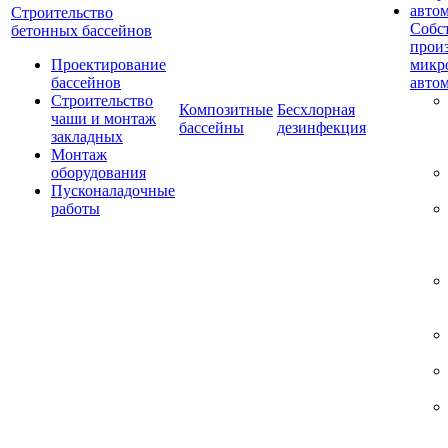
Строительство
Собс
бетонных бассейнов
прои
Проектирование
микр
бассейнов
авто
Строительство
Композитные
Бесхлорная
чаши и монтаж
бассейны
дезинфекция
закладных
Монтаж
оборудования
Пусконаладочные
работы