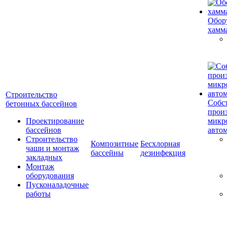
Обор
хамм
Строительство
Собс
бетонных бассейнов
прои
Проектирование
микр
бассейнов
авто
Строительство
Композитные
Бесхлорная
чаши и монтаж
бассейны
дезинфекция
закладных
Монтаж
оборудования
Пусконаладочные
работы