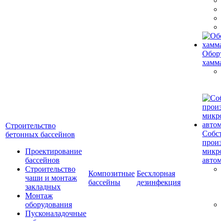
Обор
хамм
Строительство
Собс
бетонных бассейнов
прои
Проектирование
микр
бассейнов
авто
Строительство
Композитные
Бесхлорная
чаши и монтаж
бассейны
дезинфекция
закладных
Монтаж
оборудования
Пусконаладочные