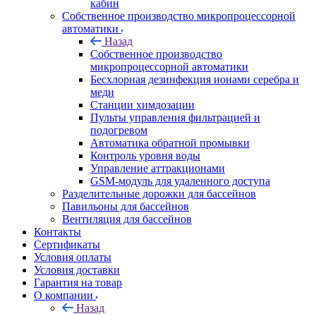
кабин
Собственное производство микропроцессорной
автоматики
Назад
Собственное производство
микропроцессорной автоматики
Беcхлорная дезинфекция ионами серебра и
меди
Станции химдозации
Пульты управления фильтрацией и
подогревом
Автоматика обратной промывки
Контроль уровня воды
Управление аттракционами
GSM-модуль для удаленного доступа
Разделительные дорожки для бассейнов
Павильоны для бассейнов
Вентиляция для бассейнов
Контакты
Сертификаты
Условия оплаты
Условия доставки
Гарантия на товар
О компании
Назад