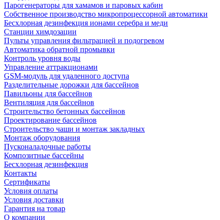
Парогенераторы для хамамов и паровых кабин
Собственное производство микропроцессорной автоматики
Беcхлорная дезинфекция ионами серебра и меди
Станции химдозации
Пульты управления фильтрацией и подогревом
Автоматика обратной промывки
Контроль уровня воды
Управление аттракционами
GSM-модуль для удаленного доступа
Разделительные дорожки для бассейнов
Павильоны для бассейнов
Вентиляция для бассейнов
Строительство бетонных бассейнов
Проектирование бассейнов
Строительство чаши и монтаж закладных
Монтаж оборудования
Пусконаладочные работы
Композитные бассейны
Бесхлорная дезинфекция
Контакты
Сертификаты
Условия оплаты
Условия доставки
Гарантия на товар
О компании