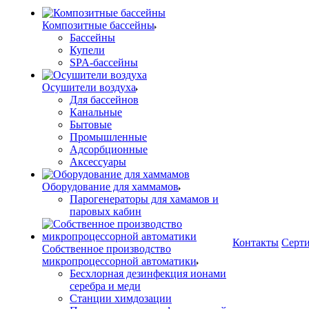
Композитные бассейны
Бассейны
Купели
SPA-бассейны
Осушители воздуха
Для бассейнов
Канальные
Бытовые
Промышленные
Адсорбционные
Аксессуары
Оборудование для хаммамов
Парогенераторы для хамамов и
паровых кабин
Контакты
Серт
Собственное производство
микропроцессорной автоматики
Беcхлорная дезинфекция ионами
серебра и меди
Станции химдозации