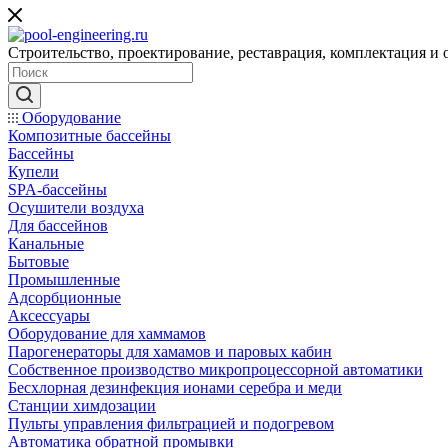
Строительство, проектирование, реставрация, комплектация и
Оборудование
Композитные бассейны
Бассейны
Купели
SPA-бассейны
Осушители воздуха
Для бассейнов
Канальные
Бытовые
Промышленные
Адсорбционные
Аксессуары
Оборудование для хаммамов
Парогенераторы для хамамов и паровых кабин
Собственное производство микропроцессорной автоматики
Беcхлорная дезинфекция ионами серебра и меди
Станции химдозации
Пульты управления фильтрацией и подогревом
Автоматика обратной промывки