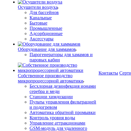
Осушители воздуха
Для бассейнов
Канальные
Бытовые
Промышленные
Адсорбционные
Аксессуары
Оборудование для хаммамов
Парогенераторы для хамамов и
паровых кабин
Контакты
Серт
Собственное производство
микропроцессорной автоматики
Беcхлорная дезинфекция ионами
серебра и меди
Станции химдозации
Пульты управления фильтрацией
и подогревом
Автоматика обратной промывки
Контроль уровня воды
Управление аттракционами
GSM-модуль для удаленного