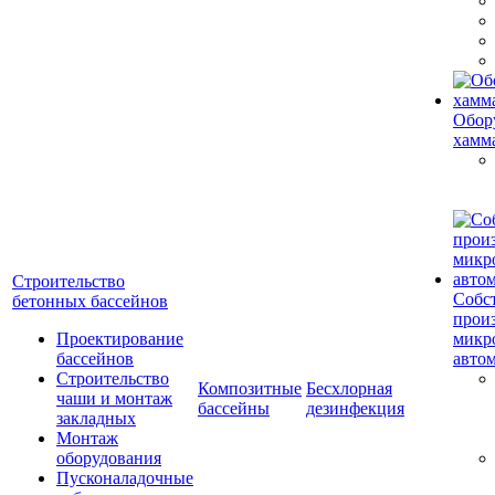
Обор
хамм
Строительство
Собс
бетонных бассейнов
прои
Проектирование
микр
бассейнов
авто
Строительство
Композитные
Бесхлорная
чаши и монтаж
бассейны
дезинфекция
закладных
Монтаж
оборудования
Пусконаладочные