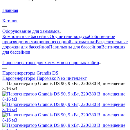
Главная
—
Каталог
—
Оборудование для хаммамов
Композитные бассейны
Осушители воздуха
Собственное
производство микропроцессорной автоматики
Разделительные
дорожки для бассейнов
Павильоны для бассейнов
Вентиляция
для бассейнов
—
Парогенераторы для хаммамов и паровых кабин
—
Парогенераторы Grandis DS
Парогенераторы Паромакс Neo-интеллект
—
Парогенератор Grandis DS 90, 9 кВт, 220/380 В, помещение
8-16 м3