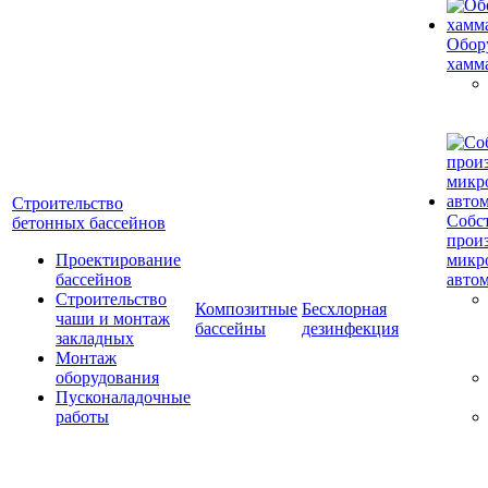
Обор
хамм
Строительство
Собс
бетонных бассейнов
прои
Проектирование
микр
бассейнов
авто
Строительство
Композитные
Бесхлорная
чаши и монтаж
бассейны
дезинфекция
закладных
Монтаж
оборудования
Пусконаладочные
работы