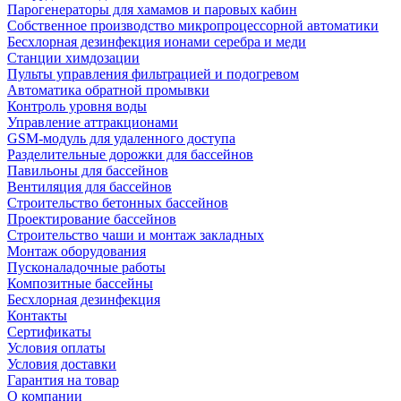
Парогенераторы для хамамов и паровых кабин
Собственное производство микропроцессорной автоматики
Беcхлорная дезинфекция ионами серебра и меди
Станции химдозации
Пульты управления фильтрацией и подогревом
Автоматика обратной промывки
Контроль уровня воды
Управление аттракционами
GSM-модуль для удаленного доступа
Разделительные дорожки для бассейнов
Павильоны для бассейнов
Вентиляция для бассейнов
Строительство бетонных бассейнов
Проектирование бассейнов
Строительство чаши и монтаж закладных
Монтаж оборудования
Пусконаладочные работы
Композитные бассейны
Бесхлорная дезинфекция
Контакты
Сертификаты
Условия оплаты
Условия доставки
Гарантия на товар
О компании