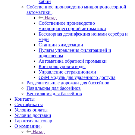
кабин
Собственное производство микропроцессорной
автоматики
Назад
Собственное производство
микропроцессорной автоматики
Беcхлорная дезинфекция ионами серебра и
меди
Станции химдозации
Пульты управления фильтрацией и
подогревом
Автоматика обратной промывки
Контроль уровня воды
Управление аттракционами
GSM-модуль для удаленного доступа
Разделительные дорожки для бассейнов
Павильоны для бассейнов
Вентиляция для бассейнов
Контакты
Сертификаты
Условия оплаты
Условия доставки
Гарантия на товар
О компании
Назад