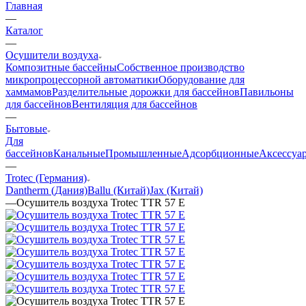
Главная
—
Каталог
—
Осушители воздуха
Композитные бассейны
Собственное производство
микропроцессорной автоматики
Оборудование для
хаммамов
Разделительные дорожки для бассейнов
Павильоны
для бассейнов
Вентиляция для бассейнов
—
Бытовые
Для
бассейнов
Канальные
Промышленные
Адсорбционные
Аксессуа
—
Trotec (Германия)
Dantherm (Дания)
Ballu (Китай)
Jax (Китай)
—
Осушитель воздуха Trotec TTR 57 Е