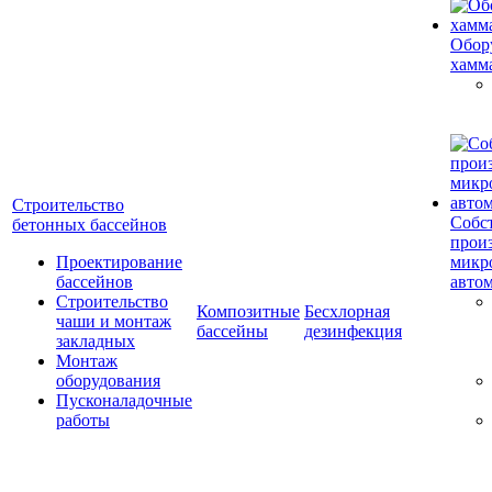
Обор
хамм
Строительство
Собс
бетонных бассейнов
прои
Проектирование
микр
бассейнов
авто
Строительство
Композитные
Бесхлорная
чаши и монтаж
бассейны
дезинфекция
закладных
Монтаж
оборудования
Пусконаладочные
работы