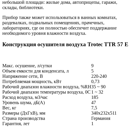
небольшой площади: жилые дома, автоприцепы, гаражи,
склады, библиотеки.
Прибор также может использоваться в ванных комнатах,
раздевалках, подвальных помещениях, прачечных,
лабораториях, где он полностью обеспечит поддержание
необходимого уровня влажности воздуха.
Конструкция осушителя воздуха Trotec TTR 57 E
Макс. осушение, л/сутки
9
Объем емкости для конденсата, л
5
Напряжение сети, В
220-240
Потребляемая мощность, кВт
0,73
Рабочий диапазон влажности воздуха, %RH
35 ~ 90
Рабочий диапазон температуры воздуха, 0С
1 ~ 32
Расход воздуха, м3/час
185
Уровень шума, дБ(А)
47
Вес, кг
7,5
Размеры (ДxГxВ), мм
340x232x511
Страна производства
Германия
Гарантия, лет
1