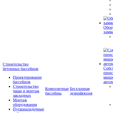
Обор
хамм
Строительство
Собс
бетонных бассейнов
прои
Проектирование
микр
бассейнов
авто
Строительство
Композитные
Бесхлорная
чаши и монтаж
бассейны
дезинфекция
закладных
Монтаж
оборудования
Пусконаладочные