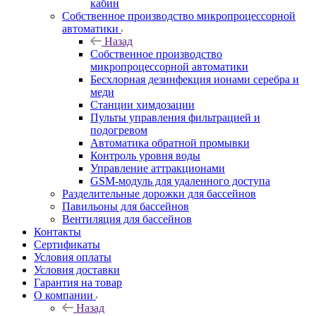
кабин
Собственное производство микропроцессорной
автоматики
Назад
Собственное производство
микропроцессорной автоматики
Беcхлорная дезинфекция ионами серебра и
меди
Станции химдозации
Пульты управления фильтрацией и
подогревом
Автоматика обратной промывки
Контроль уровня воды
Управление аттракционами
GSM-модуль для удаленного доступа
Разделительные дорожки для бассейнов
Павильоны для бассейнов
Вентиляция для бассейнов
Контакты
Сертификаты
Условия оплаты
Условия доставки
Гарантия на товар
О компании
Назад