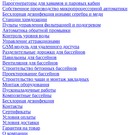
Парогенераторы для хамамов и паровых кабин
Собственное производство микропроцессорной автоматики
Беcхлорная дезинфекция ионами серебра и меди
Станции химдозации
Пульты управления фильтрацией и подогревом
Автоматика обратной промывки
Контроль уровня воды
Управление аттракционами
GSM-модуль для удаленного доступа
Разделительные дорожки для бассейнов
Павильоны для бассейнов
Вентиляция для бассейнов
Строительство бетонных бассейнов
Проектирование бассейнов
Строительство чаши и монтаж закладных
Монтаж оборудования
Пусконаладочные работы
Композитные бассейны
Бесхлорная дезинфекция
Контакты
Сертификаты
Условия оплаты
Условия доставки
Гарантия на товар
О компании