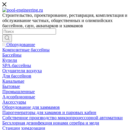
Строительство, проектирование, реставрация, комплектация и
обслуживание частных, общественных и олимпийских
бассейнов, саун, аквапарков и хаммамов
Оборудование
Композитные бассейны
Бассейны
Купели
SPA-бассейны
Осушители воздуха
Для бассейнов
Канальные
Бытовые
Промышленные
Адсорбционные
Аксессуары
Оборудование для хаммамов
Парогенераторы для хамамов и паровых кабин
Собственное производство микропроцессорной автоматики
Беcхлорная дезинфекция ионами серебра и меди
Станции химдозации