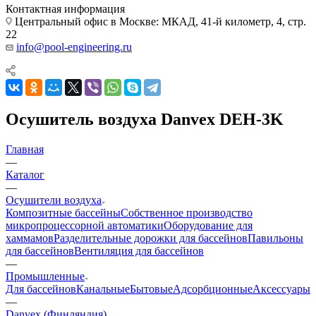
Контактная информация
Центральный офис в Москве: МКАД, 41-й километр, 4, стр.
22
info@pool-engineering.ru
Осушитель воздуха Danvex DEH-3K
Главная
—
Каталог
—
Осушители воздуха
Композитные бассейны
Собственное производство
микропроцессорной автоматики
Оборудование для
хаммамов
Разделительные дорожки для бассейнов
Павильоны
для бассейнов
Вентиляция для бассейнов
—
Промышленные
Для бассейнов
Канальные
Бытовые
Адсорбционные
Аксессуары
—
Danvex (Финляндия)