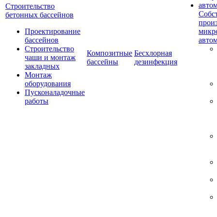
Строительство
Собс
бетонных бассейнов
прои
Проектирование
микр
бассейнов
авто
Строительство
Композитные
Бесхлорная
чаши и монтаж
бассейны
дезинфекция
закладных
Монтаж
оборудования
Пусконаладочные
работы