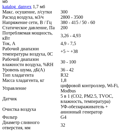
мб
katalog_danvex
1,7 мб
Макс. осушение, л/сутки
300
Расход воздуха, м3/ч
2800 - 3500
Напряжение сети, В / Гц
380 - 415 / 50 - 60
Статическое давление, Па
200
Потребляемая мощность,
3,26 - 4,93
кВт
Ток, А
4,9 - 7,5
Рабочий диапазон
+5 ~ +38
температуры воздуха, 0С
Рабочий диапазон
30 - 100
влажности воздуха, %RH
Уровень шума, дБ(A)
36 - 42
Тип хладагента
R32
Масса хладагента, кг
1,8
цифровой контроллер, Wi-Fi,
Управление
Modbus
5 в 1 (CO2, PM2.5, TVOC,
Датчик
влажность, температура)
УФ-обеззараживатель +
Очистка воздуха
анионный генератор
Фильтр
G4
Диаметр сливного
32
отверстия, мм