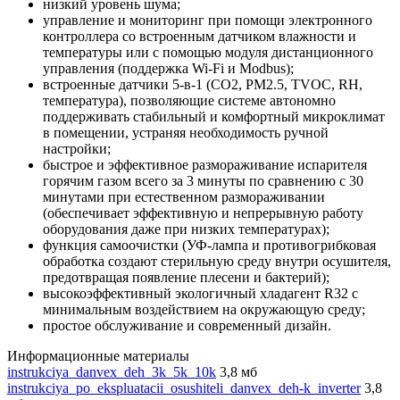
низкий уровень шума;
управление и мониторинг при помощи электронного
контроллера со встроенным датчиком влажности и
температуры или с помощью модуля дистанционного
управления (поддержка Wi-Fi и Modbus);
встроенные датчики 5-в-1 (CO2, PM2.5, TVOC, RH,
температура), позволяющие системе автономно
поддерживать стабильный и комфортный микроклимат
в помещении, устраняя необходимость ручной
настройки;
быстрое и эффективное размораживание испарителя
горячим газом всего за 3 минуты по сравнению с 30
минутами при естественном размораживании
(обеспечивает эффективную и непрерывную работу
оборудования даже при низких температурах);
функция самоочистки (УФ-лампа и противогрибковая
обработка создают стерильную среду внутри осушителя,
предотвращая появление плесени и бактерий);
высокоэффективный экологичный хладагент R32 с
минимальным воздействием на окружающую среду;
простое обслуживание и современный дизайн.
Информационные материалы
instrukciya_danvex_deh_3k_5k_10k
3,8 мб
instrukciya_po_ekspluatacii_osushiteli_danvex_deh-k_inverter
3,8