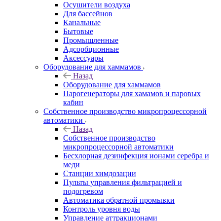
Осушители воздуха
Для бассейнов
Канальные
Бытовые
Промышленные
Адсорбционные
Аксессуары
Оборудование для хаммамов
Назад
Оборудование для хаммамов
Парогенераторы для хамамов и паровых
кабин
Собственное производство микропроцессорной
автоматики
Назад
Собственное производство
микропроцессорной автоматики
Беcхлорная дезинфекция ионами серебра и
меди
Станции химдозации
Пульты управления фильтрацией и
подогревом
Автоматика обратной промывки
Контроль уровня воды
Управление аттракционами