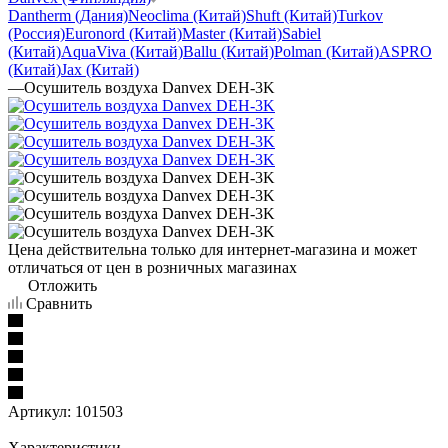
Dantherm (Дания)
Neoclima (Китай)
Shuft (Китай)
Turkov
(Россия)
Euronord (Китай)
Master (Китай)
Sabiel
(Китай)
AquaViva (Китай)
Ballu (Китай)
Polman (Китай)
ASPRO
(Китай)
Jax (Китай)
—
Осушитель воздуха Danvex DEH-3K
Цена действительна только для интернет-магазина и может
отличаться от цен в розничных магазинах
Отложить
Сравнить
Артикул:
101503
Характеристики