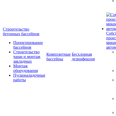
Строительство
Собс
бетонных бассейнов
прои
Проектирование
микр
бассейнов
авто
Строительство
Композитные
Бесхлорная
чаши и монтаж
бассейны
дезинфекция
закладных
Монтаж
оборудования
Пусконаладочные
работы