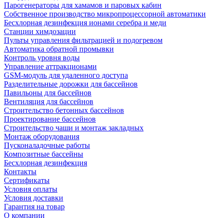
Парогенераторы для хамамов и паровых кабин
Собственное производство микропроцессорной автоматики
Беcхлорная дезинфекция ионами серебра и меди
Станции химдозации
Пульты управления фильтрацией и подогревом
Автоматика обратной промывки
Контроль уровня воды
Управление аттракционами
GSM-модуль для удаленного доступа
Разделительные дорожки для бассейнов
Павильоны для бассейнов
Вентиляция для бассейнов
Строительство бетонных бассейнов
Проектирование бассейнов
Строительство чаши и монтаж закладных
Монтаж оборудования
Пусконаладочные работы
Композитные бассейны
Бесхлорная дезинфекция
Контакты
Сертификаты
Условия оплаты
Условия доставки
Гарантия на товар
О компании