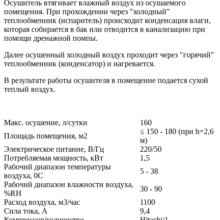
Осушитель втягивает влажный воздух из осушаемого
помещения. При прохождении через "холодный"
теплообменник (испаритель) происходит конденсация влаги,
которая собирается в бак или отводится в канализацию при
помощи дренажной помпы.
Далее осушенный холодный воздух проходит через "горячий"
теплообменник (конденсатор) и нагревается.
В результате работы осушителя в помещение подается сухой
теплый воздух.
Макс. осушение, л/сутки
160
≤ 150 - 180 (при h=2,6
Площадь помещения, м2
м)
Электрическое питание, В/Гц
220/50
Потребляемая мощность, кВт
1,5
Рабочий диапазон температуры
5 - 38
воздуха, 0С
Рабочий диапазон влажности воздуха,
30 - 90
%RH
Расход воздуха, м3/час
1100
Сила тока, А
9,4
Компрессор/количество
Hitachi/1