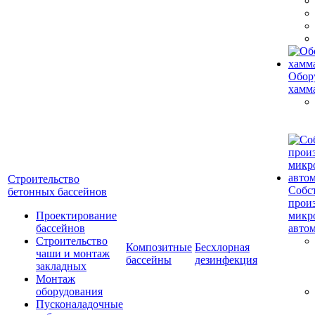
Обор
хамм
Строительство
Собс
бетонных бассейнов
прои
Проектирование
микр
бассейнов
авто
Строительство
Композитные
Бесхлорная
чаши и монтаж
бассейны
дезинфекция
закладных
Монтаж
оборудования
Пусконаладочные