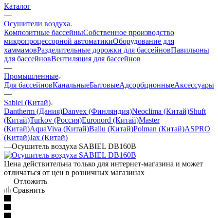
Каталог
—
Осушители воздуха
Композитные бассейны
Собственное производство
микропроцессорной автоматики
Оборудование для
хаммамов
Разделительные дорожки для бассейнов
Павильоны
для бассейнов
Вентиляция для бассейнов
—
Промышленные
Для бассейнов
Канальные
Бытовые
Адсорбционные
Аксессуары
—
Sabiel (Китай)
Dantherm (Дания)
Danvex (Финляндия)
Neoclima (Китай)
Shuft
(Китай)
Turkov (Россия)
Euronord (Китай)
Master
(Китай)
AquaViva (Китай)
Ballu (Китай)
Polman (Китай)
ASPRO
(Китай)
Jax (Китай)
—
Осушитель воздуха SABIEL DB160B
Цена действительна только для интернет-магазина и может
отличаться от цен в розничных магазинах
Отложить
Сравнить