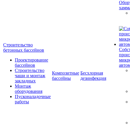
Обор
хамм
Строительство
Собс
бетонных бассейнов
прои
Проектирование
микр
бассейнов
авто
Строительство
Композитные
Бесхлорная
чаши и монтаж
бассейны
дезинфекция
закладных
Монтаж
оборудования
Пусконаладочные
работы