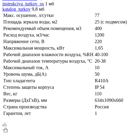
instrukciya_turkov_os
1 мб
katalog_turkov
9,8 мб
Макс. осушение, л/сутки
77
Площадь зеркала воды, м2
25 (с подмесом)
Рекомендуемый объем помещения, м3
400
Расход воздуха, м3/час
1200
Напряжение сети, В
220
Максимальная мощность, кВт
1,65
Рабочий диапазон влажности воздуха, %RH
40-100
Рабочий диапазон температуры воздуха, °С
20-38
Максимальный ток, А
10
Уровень шума, дБ(A)
50
Тип хладагента
R410A
Степень защиты корпуса
IP 54
Вес, кг
110
Размеры (ДxГxВ), мм
634x1090x660
Страна производства
Россия
Гарантия, лет
1