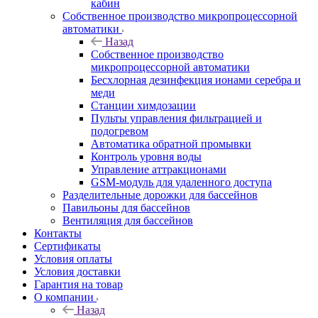
кабин
Собственное производство микропроцессорной
автоматики
Назад
Собственное производство
микропроцессорной автоматики
Беcхлорная дезинфекция ионами серебра и
меди
Станции химдозации
Пульты управления фильтрацией и
подогревом
Автоматика обратной промывки
Контроль уровня воды
Управление аттракционами
GSM-модуль для удаленного доступа
Разделительные дорожки для бассейнов
Павильоны для бассейнов
Вентиляция для бассейнов
Контакты
Сертификаты
Условия оплаты
Условия доставки
Гарантия на товар
О компании
Назад