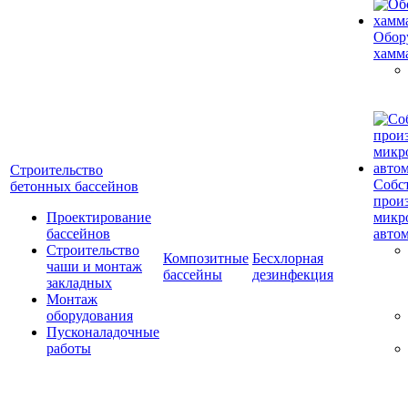
Обор
хамм
Строительство
Собс
бетонных бассейнов
прои
Проектирование
микр
бассейнов
авто
Строительство
Композитные
Бесхлорная
чаши и монтаж
бассейны
дезинфекция
закладных
Монтаж
оборудования
Пусконаладочные
работы