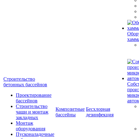
Обор
хамм
Строительство
Собс
бетонных бассейнов
прои
Проектирование
микр
бассейнов
авто
Строительство
Композитные
Бесхлорная
чаши и монтаж
бассейны
дезинфекция
закладных
Монтаж
оборудования
Пусконаладочные