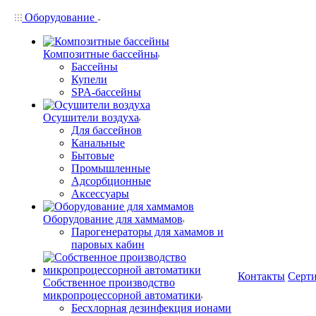
Оборудование
Композитные бассейны
Бассейны
Купели
SPA-бассейны
Осушители воздуха
Для бассейнов
Канальные
Бытовые
Промышленные
Адсорбционные
Аксессуары
Оборудование для хаммамов
Парогенераторы для хамамов и
паровых кабин
Контакты
Серт
Собственное производство
микропроцессорной автоматики
Беcхлорная дезинфекция ионами