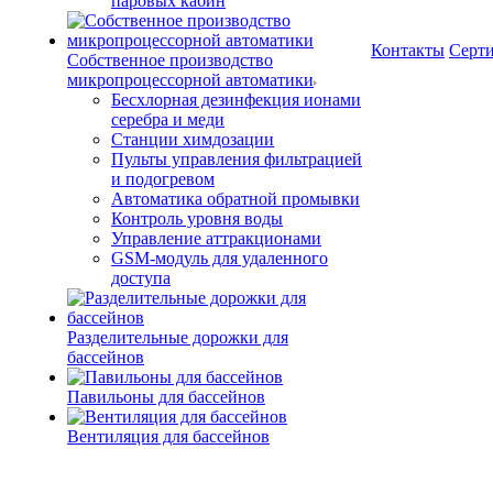
паровых кабин
Контакты
Серт
Собственное производство
микропроцессорной автоматики
Беcхлорная дезинфекция ионами
серебра и меди
Станции химдозации
Пульты управления фильтрацией
и подогревом
Автоматика обратной промывки
Контроль уровня воды
Управление аттракционами
GSM-модуль для удаленного
доступа
Разделительные дорожки для
бассейнов
Павильоны для бассейнов
Вентиляция для бассейнов