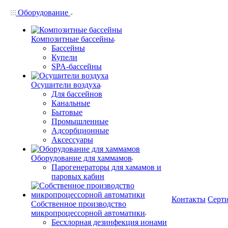
Оборудование
Композитные бассейны
Бассейны
Купели
SPA-бассейны
Осушители воздуха
Для бассейнов
Канальные
Бытовые
Промышленные
Адсорбционные
Аксессуары
Оборудование для хаммамов
Парогенераторы для хамамов и
паровых кабин
Контакты
Серт
Собственное производство
микропроцессорной автоматики
Беcхлорная дезинфекция ионами