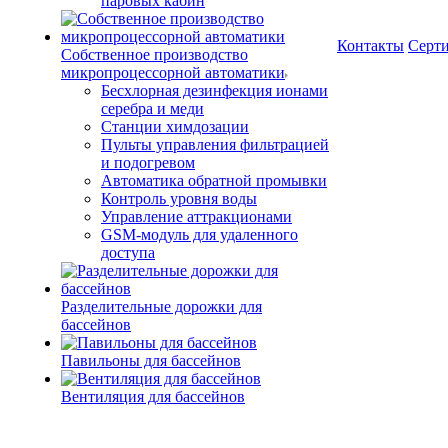
паровых кабин
Контакты
Серт
Собственное производство
микропроцессорной автоматики
Беcхлорная дезинфекция ионами
серебра и меди
Станции химдозации
Пульты управления фильтрацией
и подогревом
Автоматика обратной промывки
Контроль уровня воды
Управление аттракционами
GSM-модуль для удаленного
доступа
Разделительные дорожки для
бассейнов
Павильоны для бассейнов
Вентиляция для бассейнов