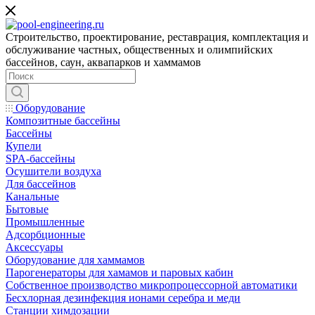
Строительство, проектирование, реставрация, комплектация и
обслуживание частных, общественных и олимпийских
бассейнов, саун, аквапарков и хаммамов
Оборудование
Композитные бассейны
Бассейны
Купели
SPA-бассейны
Осушители воздуха
Для бассейнов
Канальные
Бытовые
Промышленные
Адсорбционные
Аксессуары
Оборудование для хаммамов
Парогенераторы для хамамов и паровых кабин
Собственное производство микропроцессорной автоматики
Беcхлорная дезинфекция ионами серебра и меди
Станции химдозации