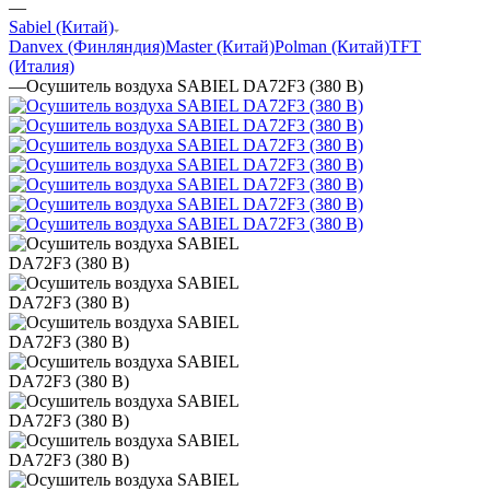
—
Sabiel (Китай)
Danvex (Финляндия)
Master (Китай)
Polman (Китай)
TFT
(Италия)
—
Осушитель воздуха SABIEL DA72F3 (380 В)