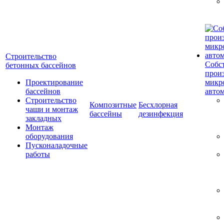
Строительство
Собс
бетонных бассейнов
прои
Проектирование
микр
бассейнов
авто
Строительство
Композитные
Бесхлорная
чаши и монтаж
бассейны
дезинфекция
закладных
Монтаж
оборудования
Пусконаладочные
работы