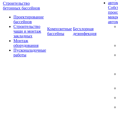
Строительство
Собс
бетонных бассейнов
прои
Проектирование
микр
бассейнов
авто
Строительство
Композитные
Бесхлорная
чаши и монтаж
бассейны
дезинфекция
закладных
Монтаж
оборудования
Пусконаладочные
работы