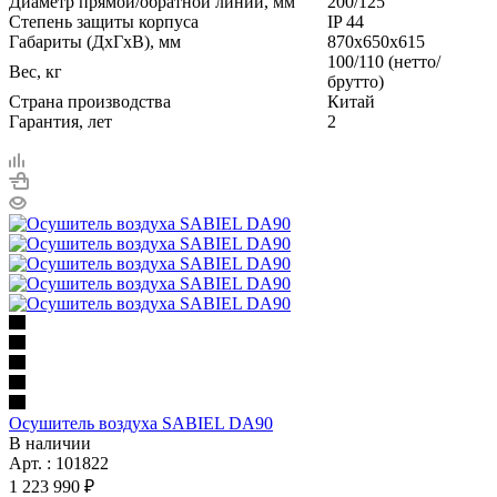
Диаметр прямой/обратной линии, мм
200/125
Степень защиты корпуса
IP 44
Габариты (ДxГxВ), мм
870х650x615
100/110 (нетто/
Вес, кг
брутто)
Страна производства
Китай
Гарантия, лет
2
Осушитель воздуха SABIEL DA90
В наличии
Арт. : 101822
1 223 990 ₽