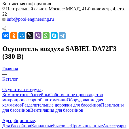
Контактная информация
Центральный офис в Москве: МКАД, 41-й километр, 4, стр.
22
info@pool-engineering.ru
Осушитель воздуха SABIEL DA72F3
(380 В)
Главная
—
Каталог
—
Осушители воздуха
Композитные бассейны
Собственное производство
микропроцессорной автоматики
Оборудование для
хаммамов
Разделительные дорожки для бассейнов
Павильоны
для бассейнов
Вентиляция для бассейнов
—
Адсорбционные
Для бассейнов
Канальные
Бытовые
Промышленные
Аксессуары