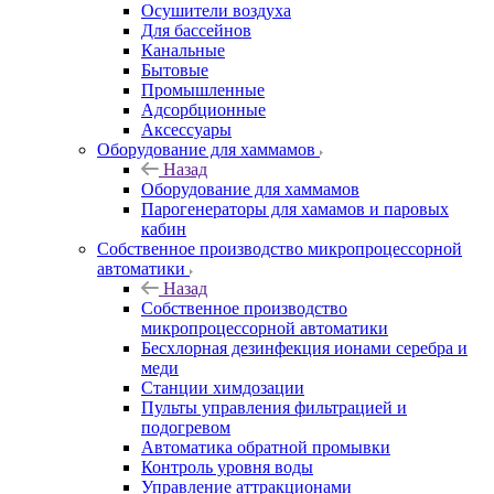
Осушители воздуха
Для бассейнов
Канальные
Бытовые
Промышленные
Адсорбционные
Аксессуары
Оборудование для хаммамов
Назад
Оборудование для хаммамов
Парогенераторы для хамамов и паровых
кабин
Собственное производство микропроцессорной
автоматики
Назад
Собственное производство
микропроцессорной автоматики
Беcхлорная дезинфекция ионами серебра и
меди
Станции химдозации
Пульты управления фильтрацией и
подогревом
Автоматика обратной промывки
Контроль уровня воды
Управление аттракционами