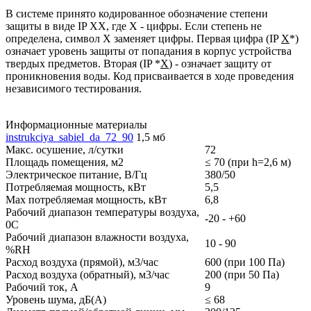
В системе принято кодированное обозначение степени
защиты в виде IP XX, где X - цифры. Если степень не
определена, символ X заменяет цифры. Первая цифра (IP
X
*)
означает уровень защиты от попадания в корпус устройства
твердых предметов. Вторая (IP *
X
) - означает защиту от
проникновения воды. Код присваивается в ходе проведения
независимого тестирования.
Информационные материалы
instrukciya_sabiel_da_72_90
1,5 мб
Макс. осушение, л/сутки
72
Площадь помещения, м2
≤ 70 (при h=2,6 м)
Электрическое питание, В/Гц
380/50
Потребляемая мощность, кВт
5,5
Max потребляемая мощность, кВт
6,8
Рабочий диапазон температуры воздуха,
-20 - +60
0С
Рабочий диапазон влажности воздуха,
10 - 90
%RH
Расход воздуха (прямой), м3/час
600 (при 100 Па)
Расход воздуха (обратный), м3/час
200 (при 50 Па)
Рабочий ток, А
9
Уровень шума, дБ(A)
≤ 68