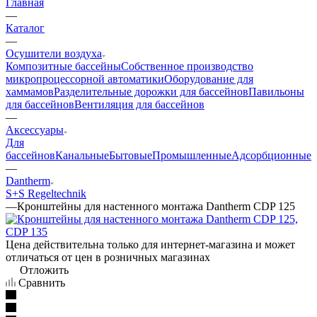
Главная
—
Каталог
—
Осушители воздуха
Композитные бассейны
Собственное производство
микропроцессорной автоматики
Оборудование для
хаммамов
Разделительные дорожки для бассейнов
Павильоны
для бассейнов
Вентиляция для бассейнов
—
Аксессуары
Для
бассейнов
Канальные
Бытовые
Промышленные
Адсорбционные
—
Dantherm
S+S Regeltechnik
—
Кронштейны для настенного монтажа Dantherm CDP 125
Цена действительна только для интернет-магазина и может
отличаться от цен в розничных магазинах
Отложить
Сравнить