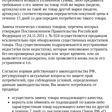
потребовать возврата уплаченной суммы, либо предъявить
требование о его замене на товар этой же марки (модели,
артикула) или на такой же товар другой марки (модели,
артикула) с соответствующим перерасчетом покупной цены в
течение 15 дней со дня передачи потребителю такого товара.
Замена технически сложных товаров, перечень которых
утвержден Постановлением Правительства Российской
Федерации от 24.11.2011 г. № 924 осуществляется продавцом
исключительно при обнаружении существенных недостатков
товара. Под существенными подразумеваются неустранимые
недостатки (или недостаток), которые невозможно устранить
без несоразмерных расходов или затрат времени, или он
выявляется неоднократно, или проявляется вновь после его
устранения и т.п.
Согласно нормам действующего законодательства РФ,
регулирующего актуальные вопросы по защите прав
потребителей, при соблюдении условий, определенных
данным законодательством, Вы можете потребовать от
продавца:
осуществить замену товара ненадлежащего качества;
вернуть или обменять не подошедший по каким-либо
характеристикам товар надлежащего качества на другой
в течение 7 дней со дня передачи товара (
Закон РФ «О