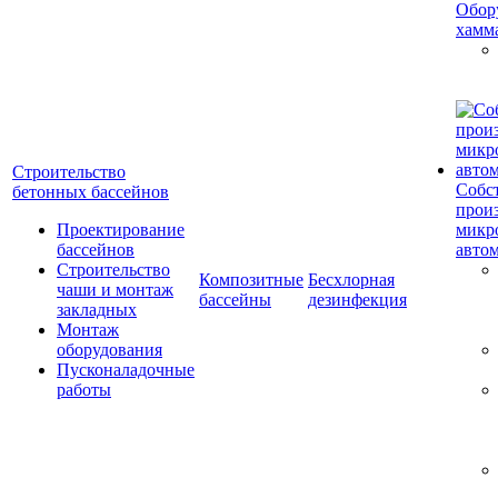
Обор
хамм
Строительство
Собс
бетонных бассейнов
прои
Проектирование
микр
бассейнов
авто
Строительство
Композитные
Бесхлорная
чаши и монтаж
бассейны
дезинфекция
закладных
Монтаж
оборудования
Пусконаладочные
работы