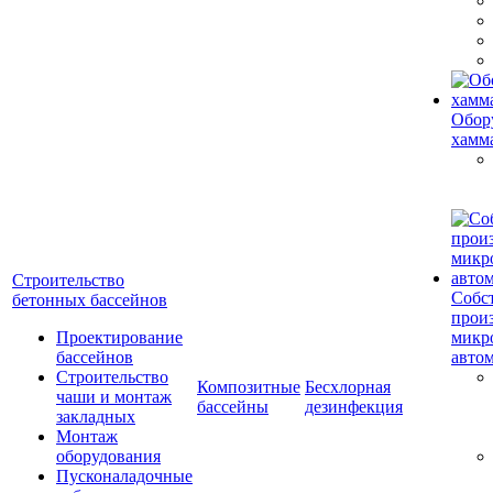
Обор
хамм
Строительство
Собс
бетонных бассейнов
прои
Проектирование
микр
бассейнов
авто
Строительство
Композитные
Бесхлорная
чаши и монтаж
бассейны
дезинфекция
закладных
Монтаж
оборудования
Пусконаладочные