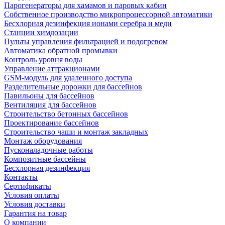
Парогенераторы для хамамов и паровых кабин
Собственное производство микропроцессорной автоматики
Беcхлорная дезинфекция ионами серебра и меди
Станции химдозации
Пульты управления фильтрацией и подогревом
Автоматика обратной промывки
Контроль уровня воды
Управление аттракционами
GSM-модуль для удаленного доступа
Разделительные дорожки для бассейнов
Павильоны для бассейнов
Вентиляция для бассейнов
Строительство бетонных бассейнов
Проектирование бассейнов
Строительство чаши и монтаж закладных
Монтаж оборудования
Пусконаладочные работы
Композитные бассейны
Бесхлорная дезинфекция
Контакты
Сертификаты
Условия оплаты
Условия доставки
Гарантия на товар
О компании