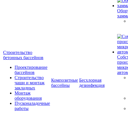
Обор
хамм
Строительство
Собс
бетонных бассейнов
прои
Проектирование
микр
бассейнов
авто
Строительство
Композитные
Бесхлорная
чаши и монтаж
бассейны
дезинфекция
закладных
Монтаж
оборудования
Пусконаладочные
работы