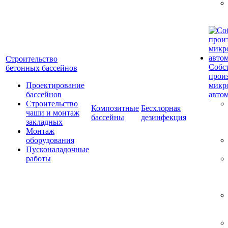
Строительство
Собс
бетонных бассейнов
прои
Проектирование
микр
бассейнов
авто
Строительство
Композитные
Бесхлорная
чаши и монтаж
бассейны
дезинфекция
закладных
Монтаж
оборудования
Пусконаладочные
работы