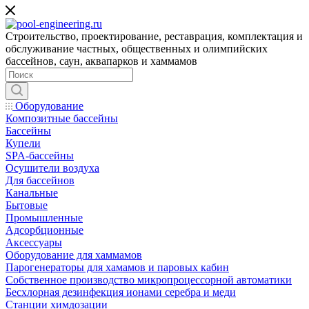
Строительство, проектирование, реставрация, комплектация и
обслуживание частных, общественных и олимпийских
бассейнов, саун, аквапарков и хаммамов
Оборудование
Композитные бассейны
Бассейны
Купели
SPA-бассейны
Осушители воздуха
Для бассейнов
Канальные
Бытовые
Промышленные
Адсорбционные
Аксессуары
Оборудование для хаммамов
Парогенераторы для хамамов и паровых кабин
Собственное производство микропроцессорной автоматики
Беcхлорная дезинфекция ионами серебра и меди
Станции химдозации