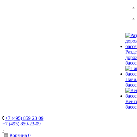
Разд
доро
басс
Пави
басс
Вент
басс
+7 (495) 859-23-09
+7 (495) 859-23-09
Корзина
0