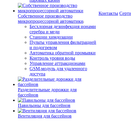
паровых кабин
Контакты
Серт
Собственное производство
микропроцессорной автоматики
Беcхлорная дезинфекция ионами
серебра и меди
Станции химдозации
Пульты управления фильтрацией
и подогревом
Автоматика обратной промывки
Контроль уровня воды
Управление аттракционами
GSM-модуль для удаленного
доступа
Разделительные дорожки для
бассейнов
Павильоны для бассейнов
Вентиляция для бассейнов