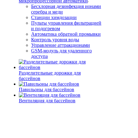
микропроцессорной автоматики
Беcхлорная дезинфекция ионами
серебра и меди
Станции химдозации
Пульты управления фильтрацией
и подогревом
Автоматика обратной промывки
Контроль уровня воды
Управление аттракционами
GSM-модуль для удаленного
доступа
Разделительные дорожки для
бассейнов
Павильоны для бассейнов
Вентиляция для бассейнов