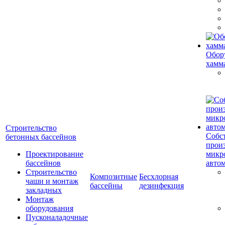
Обор
хамм
Строительство
Собс
бетонных бассейнов
прои
Проектирование
микр
бассейнов
авто
Строительство
Композитные
Бесхлорная
чаши и монтаж
бассейны
дезинфекция
закладных
Монтаж
оборудования
Пусконаладочные