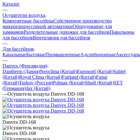
Каталог
—
Осушители воздуха
Композитные бассейны
Собственное производство
микропроцессорной автоматики
Оборудование для
хаммамов
Разделительные дорожки для бассейнов
Павильоны
для бассейнов
Вентиляция для бассейнов
—
Для бассейнов
Канальные
Бытовые
Промышленные
Адсорбционные
Аксессуар
—
Danvex (Финляндия)
Dantherm (Дания)
Neoclima (Китай)
Euronord (Китай)
Sabiel
(Китай)
Royal Clima (Китай)
Fairland (Китай)
Funai
(Китай)
Turkov (Россия)
Polman (Китай)
Shuft (Китай)
SET
(Германия)
Jax (Китай)
—
Осушитель воздуха Danvex DD-168