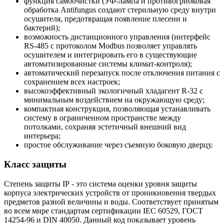
функция самоочистки (УФ-лампа и противогрибковая
обработка Antifungus создают стерильную среду внутри
осушителя, предотвращая появление плесени и
бактерий);
возможность дистанционного управления (интерфейс
RS-485 с протоколом Modbus позволяет управлять
осушителем и интегрировать его в существующие
автоматизированные системы климат-контроля);
автоматический перезапуск после отключения питания с
сохранением всех настроек;
высокоэффективный экологичный хладагент R-32 с
минимальным воздействием на окружающую среду;
компактная конструкция, позволяющая устанавливать
систему в ограниченном пространстве между
потолками, сохраняя эстетичный внешний вид
интерьера;
простое обслуживание через съемную боковую дверцу.
Класс защиты
Степень защиты IP - это система оценки уровня защиты
корпуса электрических устройств от проникновения твердых
предметов разной величины и воды. Соответствует принятым
во всем мире стандартам сертификации IEC 60529, ГОСТ
14254-96 и DIN 40050. Данный код показывает уровень