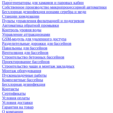
Парогенераторы для хамамов и паровых кабин
Собственное производство микропроцессорной автоматики
Беcхлорная дезинфекция ионами серебра и меди
Станции химдозации
Пульты управления фильтрацией и подогревом
Автоматика обратной промывки
Контроль уровня воды
Управление аттракционами
GSM-модуль для удаленного доступа
Разделительные дорожки для бассейнов
Павильоны для бассейнов
Вентиляция для бассейнов
Строительство бетонных бассейнов
Проектирование бассейнов
Строительство чаши и монтаж закладных
Монтаж оборудования
Пусконаладочные работы
Композитные бассейны
Бесхлорная дезинфекция
Контакты
Сертификаты
Условия оплаты
Условия доставки
Гарантия на товар
О компании