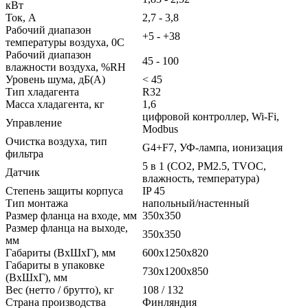
кВт
Ток, А
2,7 - 3,8
Рабочий диапазон
+5 - +38
температуры воздуха, 0С
Рабочий диапазон
45 - 100
влажности воздуха, %RH
Уровень шума, дБ(A)
< 45
Тип хладагента
R32
Масса хладагента, кг
1,6
цифровой контроллер, Wi-Fi,
Управление
Modbus
Очистка воздуха, тип
G4+F7, УФ-лампа, ионизация
фильтра
5 в 1 (CO2, PM2.5, TVOC,
Датчик
влажность, температура)
Степень защиты корпуса
IP 45
Тип монтажа
напольный/настенный
Размер фланца на входе, мм
350x350
Размер фланца на выходе,
350x350
мм
Габариты (ВxШxГ), мм
600x1250x820
Габариты в упаковке
730x1200x850
(ВxШxГ), мм
Вес (нетто / брутто), кг
108 / 132
Страна производства
Финляндия