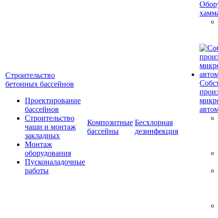
Обор
хамм
Строительство
Собс
бетонных бассейнов
прои
Проектирование
микр
бассейнов
авто
Строительство
Композитные
Бесхлорная
чаши и монтаж
бассейны
дезинфекция
закладных
Монтаж
оборудования
Пусконаладочные
работы