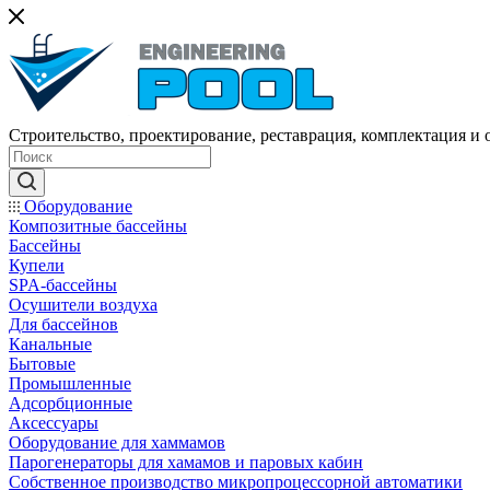
Строительство, проектирование, реставрация, комплектация и
Оборудование
Композитные бассейны
Бассейны
Купели
SPA-бассейны
Осушители воздуха
Для бассейнов
Канальные
Бытовые
Промышленные
Адсорбционные
Аксессуары
Оборудование для хаммамов
Парогенераторы для хамамов и паровых кабин
Собственное производство микропроцессорной автоматики