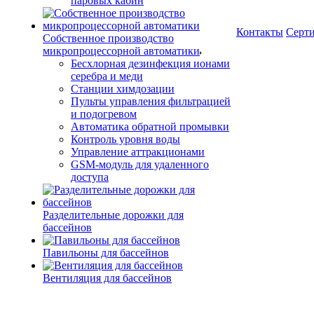
паровых кабин
Контакты
Серт
Собственное производство
микропроцессорной автоматики
Беcхлорная дезинфекция ионами
серебра и меди
Станции химдозации
Пульты управления фильтрацией
и подогревом
Автоматика обратной промывки
Контроль уровня воды
Управление аттракционами
GSM-модуль для удаленного
доступа
Разделительные дорожки для
бассейнов
Павильоны для бассейнов
Вентиляция для бассейнов