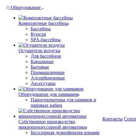
Оборудование
Композитные бассейны
Бассейны
Купели
SPA-бассейны
Осушители воздуха
Для бассейнов
Канальные
Бытовые
Промышленные
Адсорбционные
Аксессуары
Оборудование для хаммамов
Парогенераторы для хамамов и
паровых кабин
Контакты
Серт
Собственное производство
микропроцессорной автоматики
Беcхлорная дезинфекция ионами