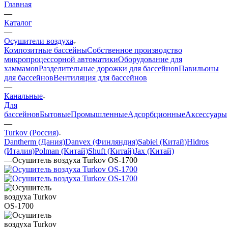
Главная
—
Каталог
—
Осушители воздуха
Композитные бассейны
Собственное производство
микропроцессорной автоматики
Оборудование для
хаммамов
Разделительные дорожки для бассейнов
Павильоны
для бассейнов
Вентиляция для бассейнов
—
Канальные
Для
бассейнов
Бытовые
Промышленные
Адсорбционные
Аксессуары
—
Turkov (Россия)
Dantherm (Дания)
Danvex (Финляндия)
Sabiel (Китай)
Hidros
(Италия)
Polman (Китай)
Shuft (Китай)
Jax (Китай)
—
Осушитель воздуха Turkov OS-1700