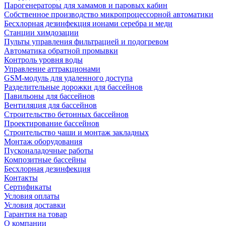
Парогенераторы для хамамов и паровых кабин
Собственное производство микропроцессорной автоматики
Беcхлорная дезинфекция ионами серебра и меди
Станции химдозации
Пульты управления фильтрацией и подогревом
Автоматика обратной промывки
Контроль уровня воды
Управление аттракционами
GSM-модуль для удаленного доступа
Разделительные дорожки для бассейнов
Павильоны для бассейнов
Вентиляция для бассейнов
Строительство бетонных бассейнов
Проектирование бассейнов
Строительство чаши и монтаж закладных
Монтаж оборудования
Пусконаладочные работы
Композитные бассейны
Бесхлорная дезинфекция
Контакты
Сертификаты
Условия оплаты
Условия доставки
Гарантия на товар
О компании