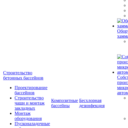
Обор
хамм
Строительство
Собс
бетонных бассейнов
прои
Проектирование
микр
бассейнов
авто
Строительство
Композитные
Бесхлорная
чаши и монтаж
бассейны
дезинфекция
закладных
Монтаж
оборудования
Пусконаладочные