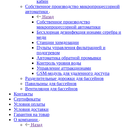
кабин
Собственное производство микропроцессорной
автоматики
Назад
Собственное производство
микропроцессорной автоматики
Беcхлорная дезинфекция ионами серебра и
меди
Станции химдозации
Пульты управления фильтрацией и
подогревом
Автоматика обратной промывки
Контроль уровня воды
Управление аттракционами
GSM-модуль для удаленного доступа
Разделительные дорожки для бассейнов
Павильоны для бассейнов
Вентиляция для бассейнов
Контакты
Сертификаты
Условия оплаты
Условия доставки
Гарантия на товар
О компании
Назад