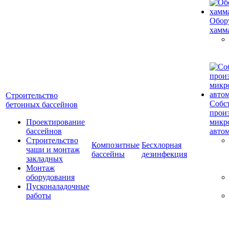
Обор
хамм
Строительство
Собс
бетонных бассейнов
прои
Проектирование
микр
бассейнов
авто
Строительство
Композитные
Бесхлорная
чаши и монтаж
бассейны
дезинфекция
закладных
Монтаж
оборудования
Пусконаладочные
работы