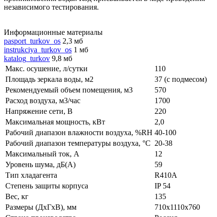
независимого тестирования.
Информационные материалы
pasport_turkov_os
2,3 мб
instrukciya_turkov_os
1 мб
katalog_turkov
9,8 мб
Макс. осушение, л/сутки
110
Площадь зеркала воды, м2
37 (с подмесом)
Рекомендуемый объем помещения, м3
570
Расход воздуха, м3/час
1700
Напряжение сети, В
220
Максимальная мощность, кВт
2,0
Рабочий диапазон влажности воздуха, %RH
40-100
Рабочий диапазон температуры воздуха, °С
20-38
Максимальный ток, А
12
Уровень шума, дБ(A)
59
Тип хладагента
R410A
Степень защиты корпуса
IP 54
Вес, кг
135
Размеры (ДxГxВ), мм
710x1110x760