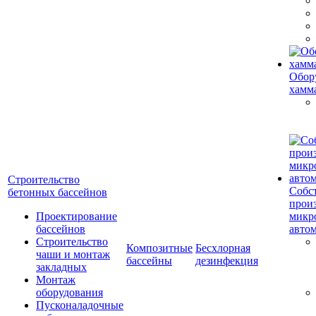
Обор
хамм
Строительство
Собс
бетонных бассейнов
прои
Проектирование
микр
бассейнов
авто
Строительство
Композитные
Бесхлорная
чаши и монтаж
бассейны
дезинфекция
закладных
Монтаж
оборудования
Пусконаладочные