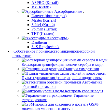
ASPRO (Китай)
Jax (Китай)
Адсорбционные
Danvex (Финляндия)
Master (Китай)
Sabiel (Китай)
Polman (Китай)
TFT (Италия)
Аксессуары
Dantherm
S+S Regeltechnik
Собственное производство микропроцессорной
автоматики
Беcхлорная дезинфекция ионами серебра и меди
Станции химдозации
Пульты управления фильтрацией и подогревом
Автоматика
обратной промывки
Контроль уровня воды
Управление
аттракционами
GSM-
модуль для удаленного доступа