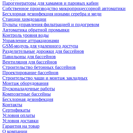
Парогенераторы для хамамов и паровых кабин
Собственное производство микропроцессорной автоматики
Беcхлорная дезинфекция ионами серебра и меди
Станции химдозации
Пульты управления фильтрацией и подогревом
Автоматика обратной промывки
Контроль уровня воды
Управление аттракционами
GSM-модуль для удаленного доступа
Разделительные дорожки для бассейнов
Павильоны для бассейнов
Вентиляция для бассейнов
Строительство бетонных бассейнов
Проектирование бассейнов
Строительство чаши и монтаж закладных
Монтаж оборудования
Пусконаладочные работы
Композитные бассейны
Бесхлорная дезинфекция
Контакты
Сертификаты
Условия оплаты
Условия доставки
Гарантия на товар
О компании