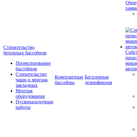
Обор
хамм
Строительство
Собс
бетонных бассейнов
прои
Проектирование
микр
бассейнов
авто
Строительство
Композитные
Бесхлорная
чаши и монтаж
бассейны
дезинфекция
закладных
Монтаж
оборудования
Пусконаладочные
работы