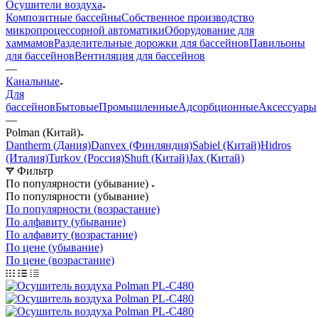
Осушители воздуха
Композитные бассейны
Собственное производство
микропроцессорной автоматики
Оборудование для
хаммамов
Разделительные дорожки для бассейнов
Павильоны
для бассейнов
Вентиляция для бассейнов
—
Канальные
Для
бассейнов
Бытовые
Промышленные
Адсорбционные
Аксессуары
—
Polman (Китай)
Dantherm (Дания)
Danvex (Финляндия)
Sabiel (Китай)
Hidros
(Италия)
Turkov (Россия)
Shuft (Китай)
Jax (Китай)
Фильтр
По популярности (убывание)
По популярности (убывание)
По популярности (возрастание)
По алфавиту (убывание)
По алфавиту (возрастание)
По цене (убывание)
По цене (возрастание)