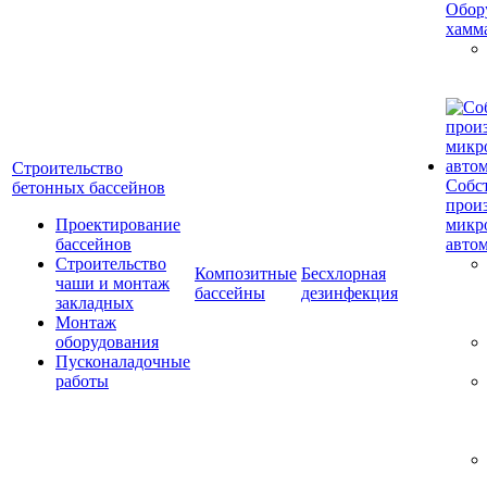
Обор
хамм
Строительство
Собс
бетонных бассейнов
прои
Проектирование
микр
бассейнов
авто
Строительство
Композитные
Бесхлорная
чаши и монтаж
бассейны
дезинфекция
закладных
Монтаж
оборудования
Пусконаладочные
работы