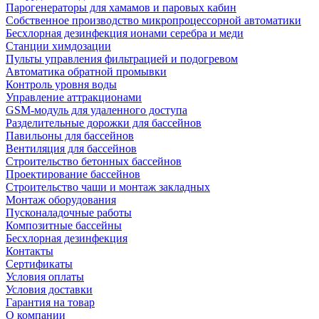
Парогенераторы для хамамов и паровых кабин
Собственное производство микропроцессорной автоматики
Беcхлорная дезинфекция ионами серебра и меди
Станции химдозации
Пульты управления фильтрацией и подогревом
Автоматика обратной промывки
Контроль уровня воды
Управление аттракционами
GSM-модуль для удаленного доступа
Разделительные дорожки для бассейнов
Павильоны для бассейнов
Вентиляция для бассейнов
Строительство бетонных бассейнов
Проектирование бассейнов
Строительство чаши и монтаж закладных
Монтаж оборудования
Пусконаладочные работы
Композитные бассейны
Бесхлорная дезинфекция
Контакты
Сертификаты
Условия оплаты
Условия доставки
Гарантия на товар
О компании