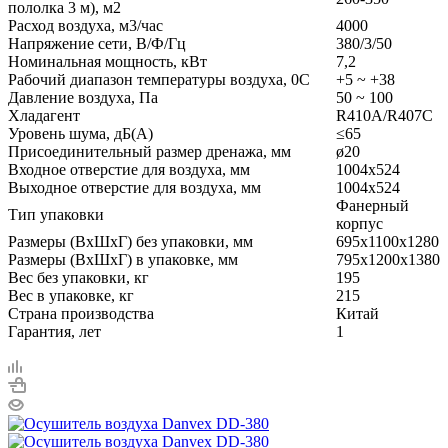
пололка 3 м), м2
Расход воздуха, м3/час
4000
Напряжение сети, В/Ф/Гц
380/3/50
Номинальная мощность, кВт
7,2
Рабочий диапазон температуры воздуха, 0С
+5 ~ +38
Давление воздуха, Па
50 ~ 100
Хладагент
R410A/R407C
Уровень шума, дБ(A)
≤65
Присоединительный размер дренажа, мм
ø20
Входное отверстие для воздуха, мм
1004x524
Выходное отверстие для воздуха, мм
1004x524
Фанерный
Тип упаковки
корпус
Размеры (ВхШхГ) без упаковки, мм
695x1100x1280
Размеры (ВхШхГ) в упаковке, мм
795x1200x1380
Вес без упаковки, кг
195
Вес в упаковке, кг
215
Страна производства
Китай
Гарантия, лет
1