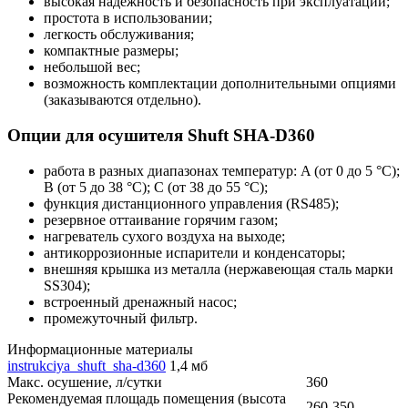
высокая надежность и безопасность при эксплуатации;
простота в использовании;
легкость обслуживания;
компактные размеры;
небольшой вес;
возможность комплектации дополнительными опциями
(заказываются отдельно).
Опции для осушителя Shuft SHA-D360
работа в разных диапазонах температур: A (от 0 до 5 °C);
В (от 5 до 38 °C); С (от 38 до 55 °C);
функция дистанционного управления (RS485);
резервное оттаивание горячим газом;
нагреватель сухого воздуха на выходе;
антикоррозионные испарители и конденсаторы;
внешняя крышка из металла (нержавеющая сталь марки
SS304);
встроенный дренажный насос;
промежуточный фильтр.
Информационные материалы
instrukciya_shuft_sha-d360
1,4 мб
Макс. осушение, л/сутки
360
Рекомендуемая площадь помещения (высота
260-350