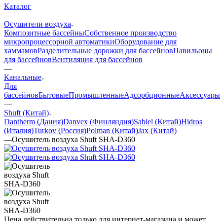
Каталог
—
Осушители воздуха
Композитные бассейны
Собственное производство
микропроцессорной автоматики
Оборудование для
хаммамов
Разделительные дорожки для бассейнов
Павильоны
для бассейнов
Вентиляция для бассейнов
—
Канальные
Для
бассейнов
Бытовые
Промышленные
Адсорбционные
Аксессуары
—
Shuft (Китай)
Dantherm (Дания)
Danvex (Финляндия)
Sabiel (Китай)
Hidros
(Италия)
Turkov (Россия)
Polman (Китай)
Jax (Китай)
—
Осушитель воздуха Shuft SHA-D360
Цена действительна только для интернет-магазина и может