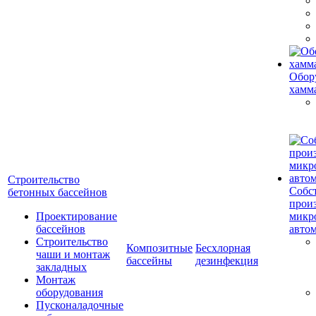
Обор
хамм
Строительство
Собс
бетонных бассейнов
прои
Проектирование
микр
бассейнов
авто
Строительство
Композитные
Бесхлорная
чаши и монтаж
бассейны
дезинфекция
закладных
Монтаж
оборудования
Пусконаладочные